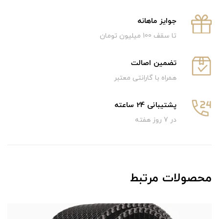
جوایز ماهانه
تا سقف 100 میلیون تومان
تضمین اصالت
همراه با گارانتی معتبر
پشتیبانی 24 ساعته
در 7 روز هفته
محصولات مرتبط