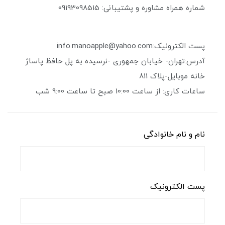
شماره همراه مشاوره و پشتیبانی: 09193098515
پست الکترونیک:info.manoapple@yahoo.com
آدرس:تهران- خیابان جمهوری -نرسیده به پل حافظ پاساژ
خانه موبایل-پلاک 811
ساعات کاری: از ساعت 10:00 صبح تا ساعت 9:00 شب
نام و نام خانوادگی
پست الکترونیک