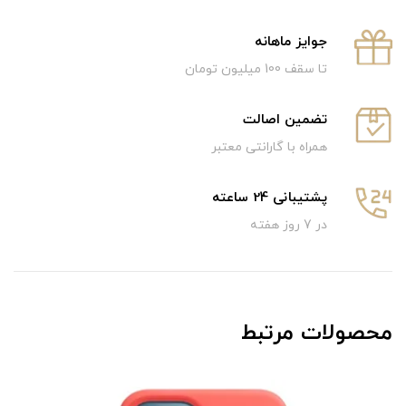
جوایز ماهانه
تا سقف 100 میلیون تومان
تضمین اصالت
همراه با گارانتی معتبر
پشتیبانی 24 ساعته
در 7 روز هفته
محصولات مرتبط