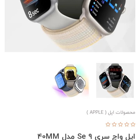
محصولات اپل ( APPLE )
اپل واچ سری Se 9 مدل 40MM