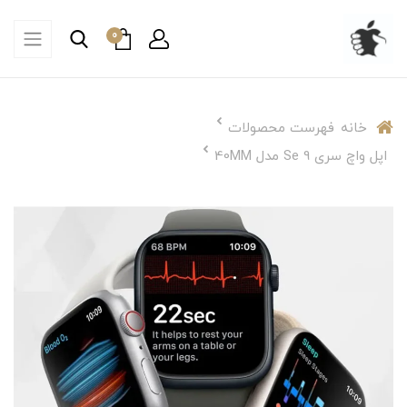
0
خانه
فهرست محصولات
اپل واچ سری Se 9 مدل 40MM