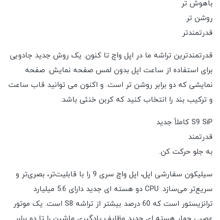
باهوش تر
روشن تر.
قدرتمندتر
قدرتمندترین تراشه ما در اپل واچ تا کنون. یک روش جدید جادویی
برای استفاده از ساعت اپل بدون لمس صفحه نمایش. صفحه
نمایشی که دو برابر روشن تر است. و اکنون می توانید قاب ساعت
و ترکیب بند را انتخاب کنید که کربن خنثی باشد.
S9 SiP کاملاً جدید
قدرتمند
به جلو حرکت کن.
سیلیکون سفارشی اپل، اپل واچ سری 9 را با قابلیت‌تر، بصری‌تر و
سریع‌تر می‌سازد. CPU دو هسته ای جدید دارای 5.6 میلیارد
ترانزیستور است که 60 درصد بیشتر از تراشه S8 است. یک موتور
عصبی چهار هسته ای جدید وظایف یادگیری ماشین را تا دو برابر