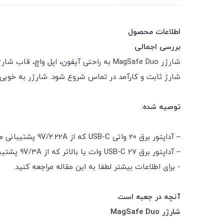
اطلاعات محصول
بررسی اجمالی
شارژ ثابت و کارآمد در تماس شروع شود. شارژر به خوبی ر
توصیه شده:
– آداپتور برق 20 واتی USB-C که از 9V/2.22A پشتیبانی می کند (فروش جداگانه) برای شارژ بی سیم سریعتر تا 11 وات
– آداپتور برق USB-C 27 وات یا بالاتر که از 9V/3A پشتیبانی می کند (فروش جداگانه) برای شارژ بی سیم سریعتر تا 14 وات
- برای اطلاعات بیشتر لطفا به این مقاله مراجعه کنید.
آنچه در جعبه است
شارژر MagSafe Duo