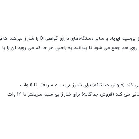
شارژر MagSafe Duo به راحتی آیفون، اپل واچ، قاب 
وی هم جمع می شود تا بتوانید به راحتی هر جا که می روید آن را با خو