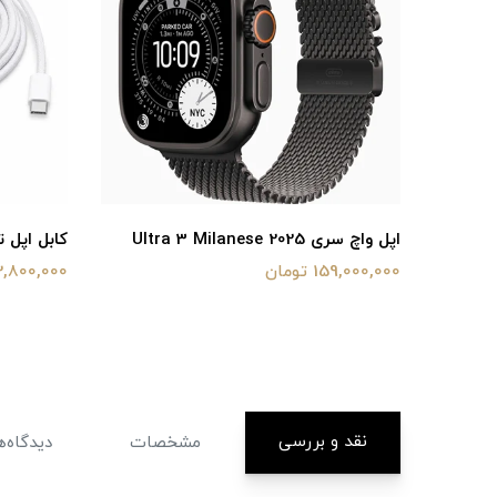
Ultra 3
اپل واچ سری Ultra 3 Milanese 2025
کابل اپل 
159,000,000 تومان
2,800,000 توما
نقد و بررسی
مشخصات
دیدگاه‌ه