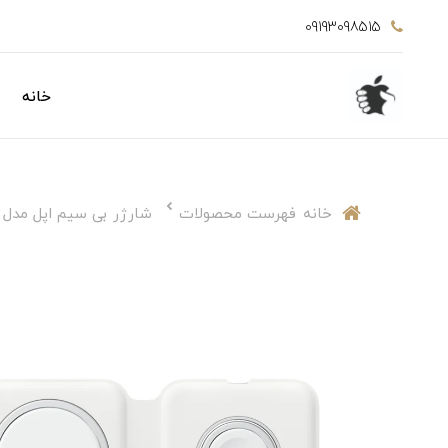
09193098515
خانه
خانه
فهرست محصولات
شارژر بی سیم اپل مدل MagSafe Duo