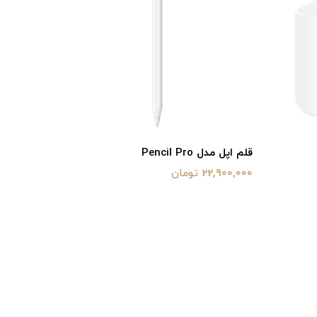
قلم اپل مدل Pencil Pro
قلم اپل مدل  Type-C
22,900,000 تومان
17,500,000 تو