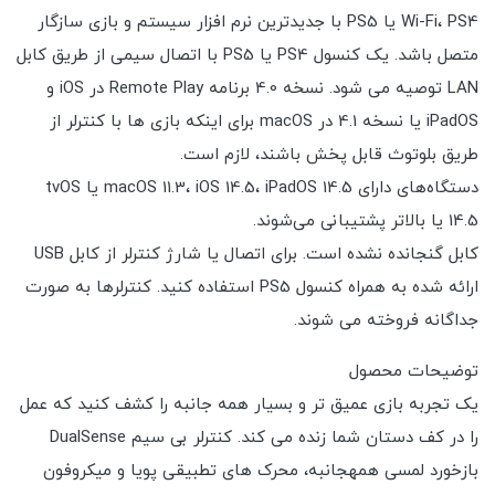
Wi-Fi، PS4 یا PS5 با جدیدترین نرم افزار سیستم و بازی سازگار
متصل باشد. یک کنسول PS4 یا PS5 با اتصال سیمی از طریق کابل
LAN توصیه می شود. نسخه 4.0 برنامه Remote Play در iOS و
iPadOS یا نسخه 4.1 در macOS برای اینکه بازی ها با کنترلر از
طریق بلوتوث قابل پخش باشند، لازم است.
دستگاه‌های دارای macOS 11.3، iOS 14.5، iPadOS 14.5 یا tvOS
14.5 یا بالاتر پشتیبانی می‌شوند.
کابل گنجانده نشده است. برای اتصال یا شارژ کنترلر از کابل USB
ارائه شده به همراه کنسول PS5 استفاده کنید. کنترلرها به صورت
جداگانه فروخته می شوند.
توضیحات محصول
یک تجربه بازی عمیق تر و بسیار همه جانبه را کشف کنید که عمل
را در کف دستان شما زنده می کند. کنترلر بی سیم DualSense
بازخورد لمسی همهجانبه، محرک های تطبیقی پویا و میکروفون