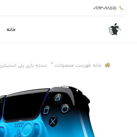
09193098515
خانه
خانه
فهرست محصولات
دسته بازی پلی استیشن 5 سونی مدل UALSENSE Rythm Blue