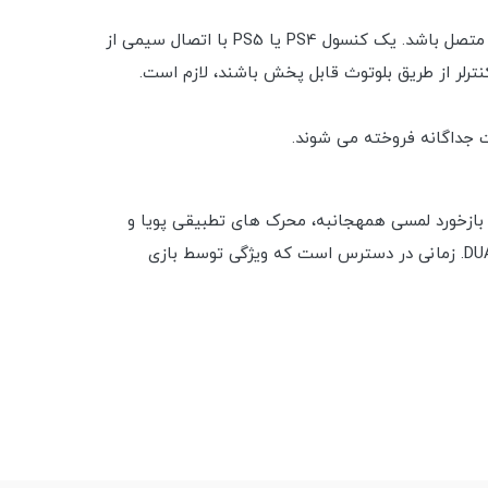
PS Remote Play به برنامه Remote Play نیاز دارد که به کنسول Wi-Fi، PS4 یا PS5 با جدیدترین نرم افزار سیستم و بازی سازگار متصل باشد. یک کنسول PS4 یا PS5 با اتصال سیمی از
ک تجربه بازی عمیق تر و بسیار همه جانبه را کشف کنید که عمل را در کف دستان شما زنده می کند. کنترلر بی سیم DualSense بازخورد لمسی همهجانبه، محرک های تطبیقی پویا و
میکروفون داخلی را ارائه می دهد که همه در یک طراحی راحت نمادین یکپارچه شده اند. در مقایسه با کنترلر بی سیم DUALSHOCK 4. زمانی در دسترس است که ویژگی توسط بازی