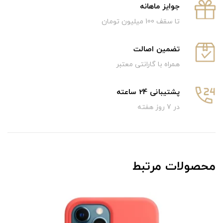
جوایز ماهانه
تا سقف 100 میلیون تومان
تضمین اصالت
همراه با گارانتی معتبر
پشتیبانی 24 ساعته
در 7 روز هفته
محصولات مرتبط