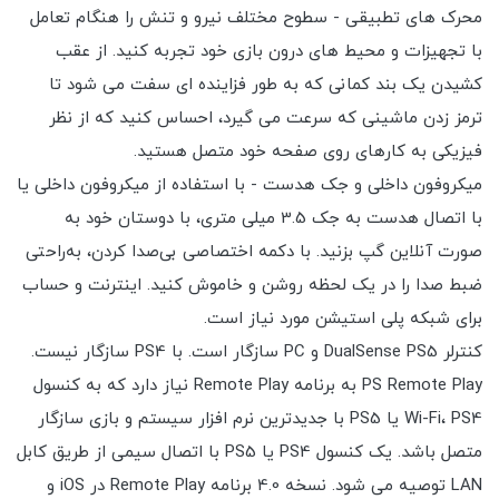
محرک های تطبیقی - سطوح مختلف نیرو و تنش را هنگام تعامل
با تجهیزات و محیط های درون بازی خود تجربه کنید. از عقب
کشیدن یک بند کمانی که به طور فزاینده ای سفت می شود تا
ترمز زدن ماشینی که سرعت می گیرد، احساس کنید که از نظر
فیزیکی به کارهای روی صفحه خود متصل هستید.
میکروفون داخلی و جک هدست - با استفاده از میکروفون داخلی یا
با اتصال هدست به جک 3.5 میلی متری، با دوستان خود به
صورت آنلاین گپ بزنید. با دکمه اختصاصی بی‌صدا کردن، به‌راحتی
ضبط صدا را در یک لحظه روشن و خاموش کنید. اینترنت و حساب
برای شبکه پلی استیشن مورد نیاز است.
کنترلر DualSense PS5 و PC سازگار است. با PS4 سازگار نیست.
PS Remote Play به برنامه Remote Play نیاز دارد که به کنسول
Wi-Fi، PS4 یا PS5 با جدیدترین نرم افزار سیستم و بازی سازگار
متصل باشد. یک کنسول PS4 یا PS5 با اتصال سیمی از طریق کابل
LAN توصیه می شود. نسخه 4.0 برنامه Remote Play در iOS و