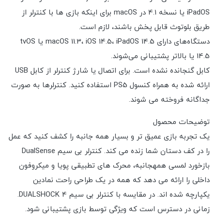
iPadOS یا نسخه 4.1 در macOS برای اینکه بازی ها با کنترلر از
طریق بلوتوث قابل پخش باشند، لازم است.
دستگاه‌های دارای macOS 11.3، iOS 14.5، iPadOS 14.5 یا tvOS
14.5 یا بالاتر پشتیبانی می‌شوند.
کابل گنجانده نشده است. برای اتصال یا شارژ کنترلر از کابل USB
ارائه شده به همراه کنسول PS5 استفاده کنید. کنترلرها به صورت
جداگانه فروخته می شوند.
توضیحات محصول
یک تجربه بازی عمیق تر و بسیار همه جانبه را کشف کنید که عمل
را در کف دستان شما زنده می کند. کنترلر بی سیم DualSense
بازخورد لمسی همهجانبه، محرک های تطبیقی پویا و میکروفون
داخلی را ارائه می دهد که همه در یک طراحی راحت نمادین
یکپارچه شده اند. در مقایسه با کنترلر بی سیم DUALSHOCK 4.
زمانی در دسترس است که ویژگی توسط بازی پشتیبانی شود.