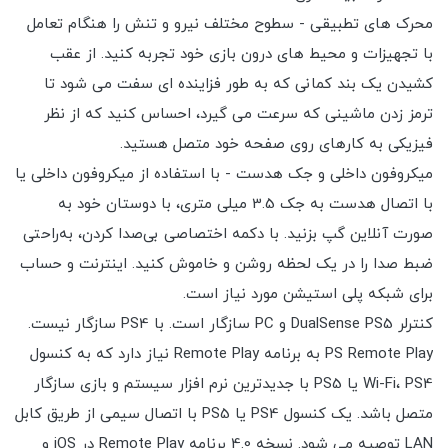
محرک های تطبیقی - سطوح مختلف نیرو و تنش را هنگام تعامل
با تجهیزات و محیط های درون بازی خود تجربه کنید. از عقب
کشیدن یک بند کمانی که به طور فزاینده ای سفت می شود تا
ترمز زدن ماشینی که سرعت می گیرد، احساس کنید که از نظر
فیزیکی به کارهای روی صفحه خود متصل هستید.
میکروفون داخلی و جک هدست - با استفاده از میکروفون داخلی یا
با اتصال هدست به جک 3.5 میلی متری، با دوستان خود به
صورت آنلاین گپ بزنید. با دکمه اختصاصی بی‌صدا کردن، به‌راحتی
ضبط صدا را در یک لحظه روشن و خاموش کنید. اینترنت و حساب
برای شبکه پلی استیشن مورد نیاز است.
کنترلر DualSense PS5 و PC سازگار است. با PS4 سازگار نیست.
PS Remote Play به برنامه Remote Play نیاز دارد که به کنسول
Wi-Fi، PS4 یا PS5 با جدیدترین نرم افزار سیستم و بازی سازگار
متصل باشد. یک کنسول PS4 یا PS5 با اتصال سیمی از طریق کابل
LAN توصیه می شود. نسخه 4.0 برنامه Remote Play در iOS و