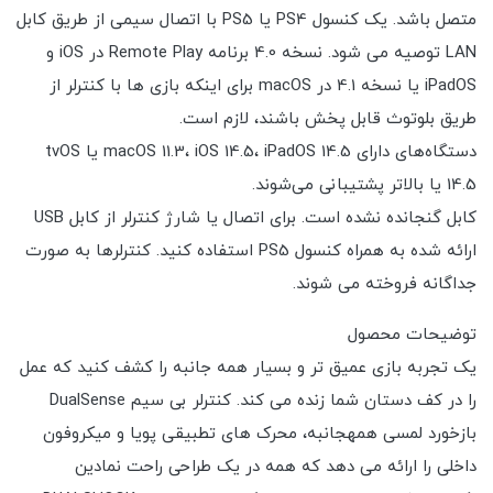
متصل باشد. یک کنسول PS4 یا PS5 با اتصال سیمی از طریق کابل
LAN توصیه می شود. نسخه 4.0 برنامه Remote Play در iOS و
iPadOS یا نسخه 4.1 در macOS برای اینکه بازی ها با کنترلر از
طریق بلوتوث قابل پخش باشند، لازم است.
دستگاه‌های دارای macOS 11.3، iOS 14.5، iPadOS 14.5 یا tvOS
14.5 یا بالاتر پشتیبانی می‌شوند.
کابل گنجانده نشده است. برای اتصال یا شارژ کنترلر از کابل USB
ارائه شده به همراه کنسول PS5 استفاده کنید. کنترلرها به صورت
جداگانه فروخته می شوند.
توضیحات محصول
یک تجربه بازی عمیق تر و بسیار همه جانبه را کشف کنید که عمل
را در کف دستان شما زنده می کند. کنترلر بی سیم DualSense
بازخورد لمسی همهجانبه، محرک های تطبیقی پویا و میکروفون
داخلی را ارائه می دهد که همه در یک طراحی راحت نمادین