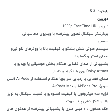
بلوتوث 5.3
دوربین
دوربین 1080p FaceTime HD
پردازشگر سیگنال تصویر پیشرفته با ویدیوی محاسباتی
سمعی
سیستم صوتی شش بلندگو با کیفیت بالا با ووفرهای لغو نیرو
صدای استریو گسترده
پشتیبانی از صدای فضایی هنگام پخش موسیقی یا ویدیو با
Dolby Atmos روی بلندگوهای داخلی
صدای فضایی با ردیابی سر پویا هنگام استفاده از AirPods (نسل
سوم)، AirPods Pro و AirPods Max
آرایه سه میکروفون با کیفیت استودیو با نسبت سیگنال به نویز
بالا و شکل دهی پرتو جهت
جک هدفون 3.5 میلی متری با پشتیبانی پیشرفته از هدفون های