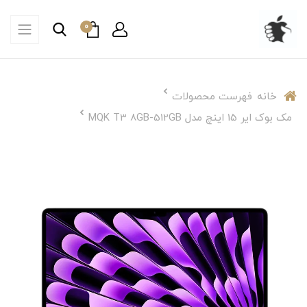
0
خانه
فهرست محصولات
مک بوک ایر 15 اینچ مدل MQK T3 8GB-512GB