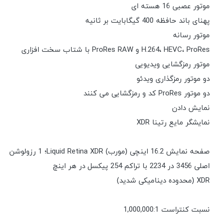
موتور عصبی 16 هسته ای
پهنای باند حافظه 400 گیگابایت بر ثانیه
موتور رسانه
H.264، HEVC، ProRes و ProRes RAW با شتاب سخت افزاری
موتور رمزگشایی ویدیویی
دو موتور رمزگذاری ویدئو
دو موتور ProRes کد و رمزگشایی می کنند
نمایش دادن
نمایشگر مایع رتینا XDR
صفحه نمایش 16.2 اینچی (مورب) Liquid Retina XDR؛ 1 رزولوشن
اصلی 3456 در 2234 با تراکم 254 پیکسل در هر اینچ
XDR (محدوده دینامیکی شدید)
نسبت کنتراست 1,000,000:1