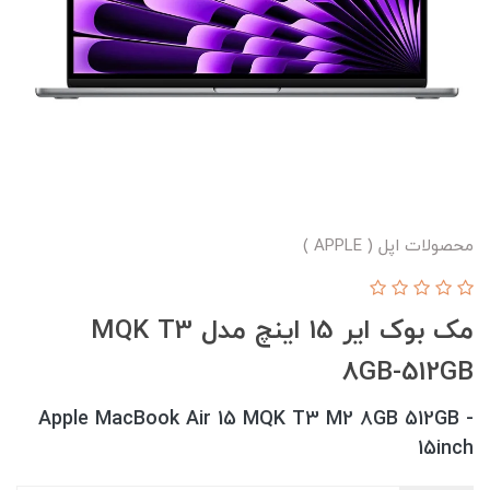
محصولات اپل ( APPLE )
مک بوک ایر 15 اینچ مدل MQK T3
8GB-512GB
Apple MacBook Air 15 MQK T3 M2 8GB 512GB -
15inch