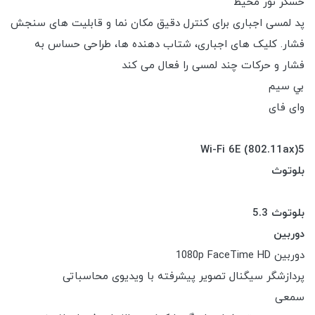
حسگر نور محیط
پد لمسی اجباری برای کنترل دقیق مکان نما و قابلیت های سنجش
فشار. کلیک های اجباری، شتاب دهنده ها، طراحی حساس به
فشار و حرکات چند لمسی را فعال می کند
بي سيم
وای فای
Wi-Fi 6E (802.11ax)5
بلوتوث
بلوتوث 5.3
دوربین
دوربین 1080p FaceTime HD
پردازشگر سیگنال تصویر پیشرفته با ویدیوی محاسباتی
سمعی