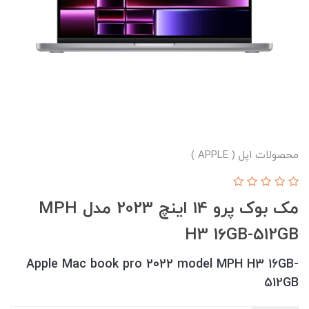
محصولات اپل ( APPLE )
مک بوک پرو 14 اینچ 2023 مدل MPH
H3 16GB-512GB
Apple Mac book pro 2022 model MPH H3 16GB-
512GB