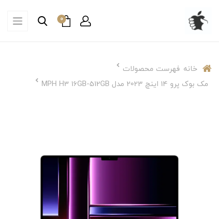
0
خانه
فهرست محصولات
مک بوک پرو 14 اینچ 2023 مدل MPH H3 16GB-512GB