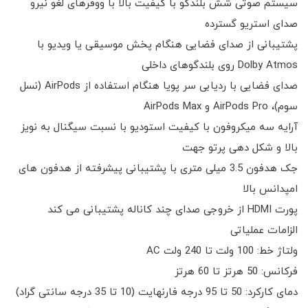
سیستم صوتی شش بلندگو با کیفیت بالا با ووفرهای لغو نیرو
صدای استریو گسترده
پشتیبانی از صدای فضایی هنگام پخش موسیقی یا ویدیو با
Dolby Atmos روی بلندگوهای داخلی
صدای فضایی با ردیابی سر پویا هنگام استفاده از AirPods (نسل
سوم)، AirPods Pro و AirPods Max
آرایه سه میکروفون با کیفیت استودیو با نسبت سیگنال به نویز
بالا و شکل دهی پرتو جهت
جک هدفون 3.5 میلی متری با پشتیبانی پیشرفته از هدفون های
امپدانس بالا
پورت HDMI از خروجی صدای چند کاناله پشتیبانی می کند
الزامات عملیاتی
ولتاژ خط: 100 ولت تا 240 ولت AC
فرکانس: 50 هرتز تا 60 هرتز
دمای کارکرد: 50 تا 95 درجه فارنهایت (10 تا 35 درجه سانتی گراد)