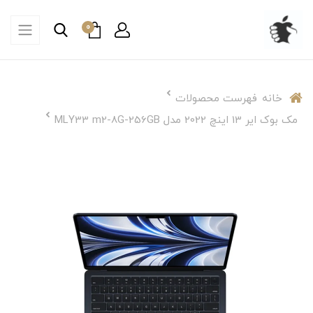
0
خانه
فهرست محصولات
مک بوک ایر 13 اینچ 2022 مدل MLY33 m2-8G-256GB