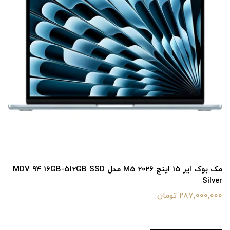
مک بوک ایر 15 اینچ M5 2026 مدل MDV 94 16GB-512GB SSD
Silver
287,000,000 تومان