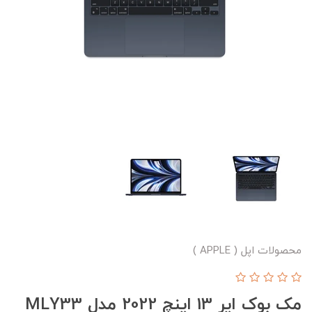
محصولات اپل ( APPLE )
مک بوک ایر 13 اینچ 2022 مدل MLY33