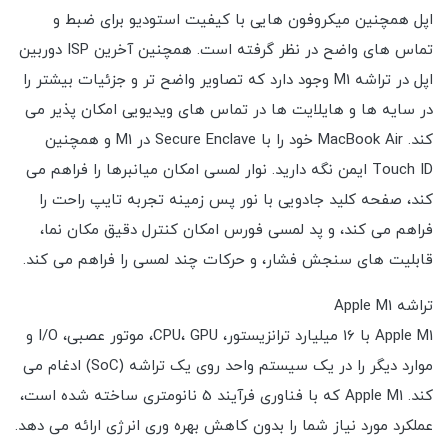
اپل همچنین میکروفون هایی با کیفیت استودیو برای ضبط و
تماس های واضح در نظر گرفته است. همچنین آخرین ISP دوربین
اپل در تراشه M1 وجود دارد که تصاویر واضح تر و جزئیات بیشتر را
در سایه ها و هایلایت ها در تماس های ویدیویی امکان پذیر می
کند. MacBook Air خود را با Secure Enclave در M1 و همچنین
Touch ID ایمن نگه دارید. نوار لمسی امکان میانبرها را فراهم می
کند، صفحه کلید جادویی با نور پس زمینه تجربه تایپ راحت را
فراهم می کند، و پد لمسی فورس امکان کنترل دقیق مکان نما،
قابلیت های سنجش فشار، و حرکات چند لمسی را فراهم می کند.
تراشه Apple M1
Apple M1 با 16 میلیارد ترانزیستور، CPU، GPU، موتور عصبی، I/O و
موارد دیگر را در یک سیستم واحد روی یک تراشه (SoC) ادغام می
کند. Apple M1 که با فناوری فرآیند 5 نانومتری ساخته شده است،
عملکرد مورد نیاز شما را بدون کاهش بهره وری انرژی ارائه می دهد.