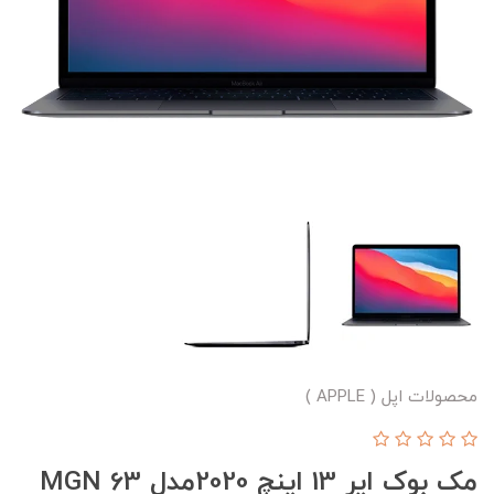
محصولات اپل ( APPLE )
مک بوک ایر 13 اینچ 2020مدل MGN 63