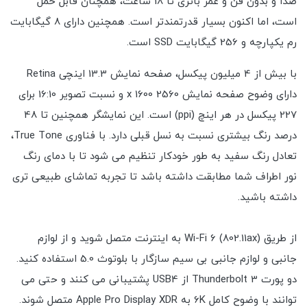
صدا و بدون فن و عمر باتری تا 18 ساعت، همچنان قابل حمل
است، اما اکنون بسیار قدرتمندتر است. همچنین دارای 8 گیگابایت
رم یکپارچه و 256 گیگابایت SSD است.
با بیش از 4 میلیون پیکسل، صفحه نمایش 13.3 اینچی Retina
دارای وضوح صفحه نمایش 2560 x 1600 و نسبت تصویر 16:10 برای
227 پیکسل در هر اینچ (ppi) است. این نمایشگر همچنین تا 48
درصد رنگ بیشتری نسبت به نسل قبلی دارد. با فناوری True Tone،
تعادل رنگ سفید به طور خودکار تنظیم می شود تا با دمای رنگ
نور اطراف شما مطابقت داشته باشد تا تجربه تماشای طبیعی تری
داشته باشید.
از طریق Wi-Fi 6 (802.11ax) به اینترنت متصل شوید و از لوازم
جانبی و لوازم جانبی بی سیم سازگار با بلوتوث 5.0 استفاده کنید.
دو پورت Thunderbolt 3 از USB4 پشتیبانی می کنند و حتی می
توانند با وضوح کامل 6K به Apple Pro Display XDR متصل شوند.