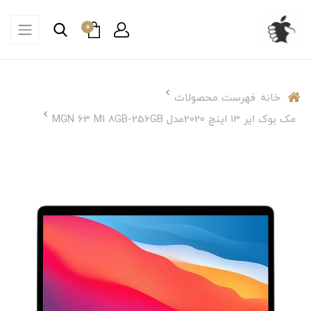
0
خانه
فهرست محصولات
مک بوک ایر 13 اینچ 2020مدل MGN 63 M1 8GB-256GB