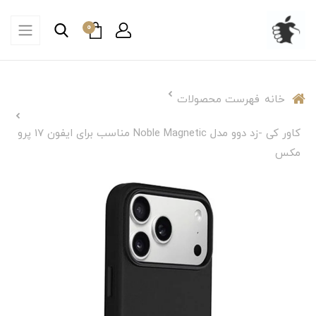
0
خانه
فهرست محصولات
کاور کی -زد دوو مدل Noble Magnetic مناسب برای ایفون 17 پرو
مکس