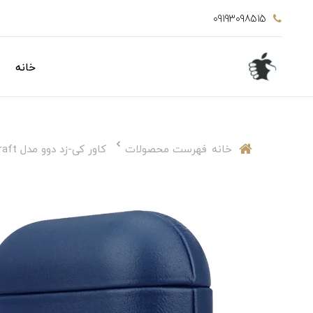
09193098515
خانه
خانه
فهرست محصولات
کاور کی-زد دوو مدل lux craft مناسب برای کیس اپل ایرپاد پرو 3