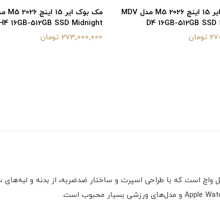
مک بوک ایر 15 اینچ M5 2026 مدل MDV
H4 16GB-512GB SSD Midnight
D4 16GB-512GB SSD S
ومان
273,000,000 تومان
ک محافظ مقاوم برای اپل واچ است که با طراحی اسپرت و ساختار ضدضربه، از بدنه و