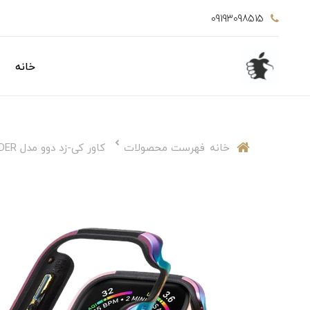
09193098515
خانه
خانه
فهرست محصولات
کاور کی-زد دوو مدل DEFENDER مناسب برای اپل واچ 46 میلی متری