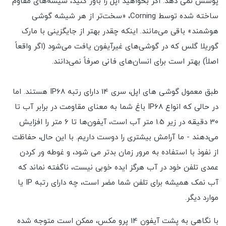
پوشش نمی دهد. اگر بخواهید اپل را باور کنید، شیشه‌های مقاوم
ساخته شده توسط Corning، «سخت‌تر از هر شیشه گوشی
هوشمند» باقی می‌مانند. اینکه چقدر بهتر از جایگزینی با مارک
گوریلا گلس که در گوشی‌های غیرآیفون یافت می‌شود (اگر واقعاً
اصلاً) بهتر است برای انسان‌های فانی صرفاً نمی‌دانند.
طبق معمول گوشی های اپل، سری 14 دارای رتبه IP68 هستند. اما
در حالی که انواع IP68 باغ شما به معنای مقاومت در برابر آب تا
30 دقیقه در زیر 1.5 متر آب است، آیفون‌ها تا 6 متر را افزایش
می‌دهند - ما آرامش بیشتری را دوست داریم. با این حال، حفاظت
از نفوذ با استفاده به مرور زمان بدتر می شود، و غوطه ور کردن
عمدی تلفن خود در آب هرگز ایده خوبی نیست، ناگفته نماند که
آب نمک همیشه برای تلفن شما مضر است، چه دارای رتبه IP یا
موارد دیگر.
با نگاهی به پشت آیفون 14 پرو مکس، ممکن است متوجه شده