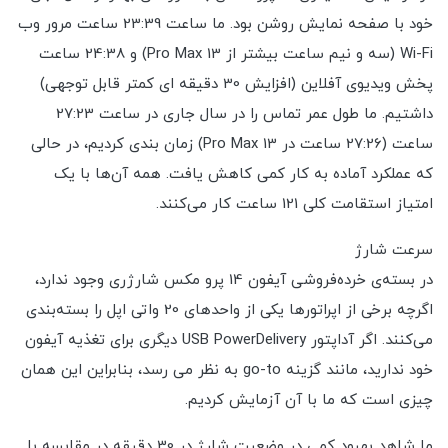
خود با صفحه نمایش روشن بود. ما ساعت 23:39 ساعت مرور وب
Wi-Fi (سه و نیم ساعت بیشتر از 13 Pro Max) و 24:38 ساعت
پخش ویدیوی آفلاین (افزایش 30 دقیقه ای کمتر قابل توجهی)
داشتیم. ما طول عمر تماس را در سال جاری در ساعت 27:23
ساعت (27:26 ساعت در 13 Pro Max) زمان بندی کردیم، در حالی
که عملکرد آماده به کار کمی کاهش یافت. همه آن‌ها با یک
امتیاز استقامت کلی 121 ساعت کار می‌کنند.
سرعت شارژ
در بسته‌ی خرده‌فروشی آیفون 14 پرو مکس شارژری وجود ندارد،
اگرچه برخی از اپراتورها یکی از واحدهای 20 واتی اپل را بسته‌بندی
می‌کنند. اگر آداپتور USB PowerDelivery دیگری برای تغذیه آیفون
خود ندارید، مانند گزینه go-to به نظر می رسد، بنابراین این همان
چیزی است که ما با آن آزمایش کردیم.
ما شاهد بهبود کمی در وضعیت شارژ در 30 دقیقه در مقایسه با