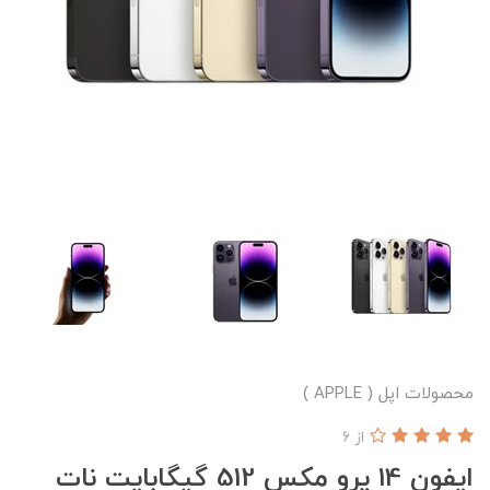
محصولات اپل ( APPLE )
از 6
ایفون 14 پرو مکس 512 گیگابایت نات