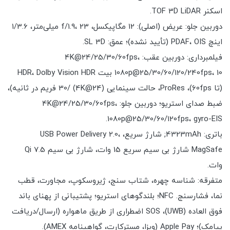
اسکنر TOF 3D LiDAR.
دوربین جلو: عریض (اصلی): 12 مگاپیکسل، f/1.9، 23 میلی‌متر، 1/3.6
اینچ PDAF، OIS (تأیید نشده)؛ عمق: SL 3D.
فیلمبرداری: دوربین عقب: 4K@24/25/30/60fps،
1080p@25/30/60/120/240fps، 10 بیت HDR، Dolby Vision HDR
(تا 60fps)، ProRes، حالت سینمایی (4K@24) /30 فریم در ثانیه)،
ضبط صدای استریو؛ دوربین جلو: 4K@24/25/30/60fps،
1080p@25/30/60/120fps، gyro-EIS.
باتری: 4323mAh; شارژ سریع، USB Power Delivery 2.0،
MagSafe شارژ بی سیم سریع 15 وات، شارژ بی سیم Qi 7.5
وات.
متفرقه: شناسه چهره، شتاب سنج، ژیروسکوپ، مجاورت، قطب
نما، فشارسنج. NFC؛ بلندگوهای استریو؛ پشتیبانی از پهنای باند
فوق العاده (UWB)، SOS اضطراری از طریق ماهواره (ارسال/دریافت
پیامک)؛ Apple Pay (ویزا، مسترکارت، گواهینامه AMEX).