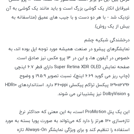
غیرقابل انکار یک گوشی بزرگ است و باید مانند یک گوشی به آن
نزدیک شد - با هر دو دست و با جیب های عمیق (متاسفانه به
بیش از یک روش).
درخشندگی شبکیه چشم
نمایشگرهای پیشرو در صنعت همیشه مورد توجه اپل بوده اند، به
خصوص در آیفون ها، و این در 14 پرو مکس نیز صادق است.
صفحه نمایش Super Retina XDR OLED دارای قطر 6.7 اینچی
(چاپ ریز می گوید 6.69 اینچ)، نسبت تصویر 19.5:9 و وضوح
1290x2796 پیکسل تراکم پیکسلی 460ppi دارد. استانداردهای HDR10
و DolbyVision نیز پشتیبانی می شوند.
این یک پنل ProMotion است، به این معنی که حداکثر نرخ
تازه‌سازی 120 هرتز را دارد که می‌تواند به صورت پویا بسته به مورد
استفاده را تنظیم کند و برای ویژگی نمایشگر Always-On تازه