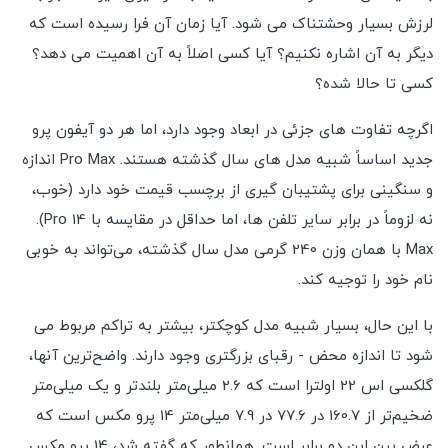
لرزش بسیار وحشتناک می شود. آیا زمان آن فرا رسیده است که
دیگر به آن اشاره نکنیم؟ آیا کسی اصلاً به آن اهمیت می دهد؟
کسی تا حالا شده؟
اگرچه تفاوت های جزئی در ابعاد وجود دارد، اما هر دو آیفون پرو
جدید اساساً شبیه مدل های سال گذشته هستند. Pro Max اندازه
و سنگینی برای پشتیبان گیری از برچسب قیمت خود دارد (خوب،
نه لزوماً در برابر سایر تلفن ها، اما حداقل در مقایسه با 14 Pro).
Max با همان وزن 240 گرمی مدل سال گذشته، می‌تواند به خوبی
نام خود را توجیه کند.
با این حال، بسیار شبیه مدل کوچکتر، بیشتر به تراکم مربوط می
شود تا اندازه محض - رقبای بزرگتری وجود دارند. واضح‌ترین آنها،
گلکسی اس 22 اولترا است که 2.6 میلی‌متر بلندتر و یک میلی‌متر
ضخیم‌تر از 160.7 در 77.6 در 7.9 میلی‌متر 14 پرو مکس است که
عرض بین این دو برابر است. همانطور که گفته شد، 14 پرو مکس