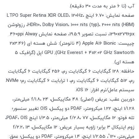
آب (تا 6 متر به مدت 30 دقیقه).
صفحه نمایش: 6.70 اینچ LTPO Super Retina XDR OLED، 120Hz،
HDR10، Dolby Vision، 1000 nits (typ)، 2000 nits (HBM)، رزولوشن
1290x2796px، نسبت تصویر 19.5:9، صفحه نمایش 460ppi Alway.
چیپست: Apple A16 Bionic (4 نانومتر): شش هسته ای (2x3.46
GHz Everest + 4x2.02 GHz Sawtooth); GPU اپل (گرافیک 5
هسته ای).
حافظه: 128 گیگابایت 6 گیگابایت رم، 256 گیگابایت 6 گیگابایت
رم، 512 گیگابایت 6 گیگابایت رم، 1 ترابایت 6 گیگابایت رم؛ NVMe.
سیستم عامل/نرم افزار: iOS 16.
دوربین عقب: عریض (اصلی): 48 مگاپیکسل، f/1.8، 24 میلی‌متر،
1/1.28 اینچ، 1.22 میکرومتر، PDAF دو پیکسل، OIS تغییر سنسور؛
تله فوتو: 12 مگاپیکسل، f/2.8، 77 میلی‌متر، 1/3.5 اینچ PDAF، OIS،
زوم اپتیکال 3 برابر؛ زاویه بسیار عریض: 12 مگاپیکسل، f/2.2، 13
میلی‌متر، 120˚، 1/2.55 اینچ، 1.4 میکرومتر، PDAF دو پیکسل؛ عمق: