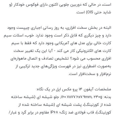
است، در حالی که دوربین جلویی اکنون دارای فوکوس خودکار (و
شاید حتی OIS) است.
البته در بخش سخت افزاری، به روز رسانی اجباری چیپست وجود
دارد و چیز دیگری که قابل ذکر است وجود ندارد. خوب، اسلات سیم
کارت خالی برای مدل های آمریکایی وجود دارد که فقط با سیم
کارت های الکترونیکی کار می کند - آیا این یک تغییر سخت
افزاری محسوب می شود؟ تشخیص تصادف و اتصال ماهواره‌ای
به‌صورت اضطراری نیز در فهرست ویژگی‌های جدید ترکیبی از
نرم‌افزار و سخت‌افزار است.
مشخصات آیفون 14 پرو مکس اپل در یک نگاه:
بدنه: 160.7x77.6x7.9mm, 240g; جلو شیشه ای (شیشه ساخته
شده از کورنینگ)، پشت شیشه ای (شیشه ساخته شده از
کورنینگ)، قاب فولادی ضد زنگ؛ IP68 مقاوم در برابر گرد و غبار/