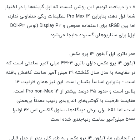
0.8 را دریافت کردیم. این روشی نیست که اپل گزینه‌ها را در اختیار
شما قرار دهد، بنابراین 14 Pro Max تنظیمات رنگی متفاوتی ندارد،
اما بین sRGB برای استفاده عمومی و Display P3 (نوعی DCI-P3
اپل) برای سناریوهای گسترده جابجا می‌شود.
عمر باتری اپل آیفون 14 پرو مکس
آیفون 14 پرو مکس دارای باتری 4323 میلی آمپر ساعتی است که
در مقایسه با مدل سال گذشته 29 میلی آمپر ساعت کاهش یافته
است - بنابراین اساساً یکسان است. این نیز همان ظرفیت 14
پلاس است و حدود 35 درصد بیشتر از 14 Pro non-Max است.
مقایسه ظرفیت با گوشی‌های اندرویدی رقیب عمدتاً بی‌معنی
است، اما فقط برای برخی دیدگاه‌ها، سلول گلکسی اس 22 اولترا
5000 میلی‌آمپر ساعت رتبه‌بندی شده است.
در آزمایش ما، آیفون 14 پرو مکس به طور کلی بهتر از مدل قبلی