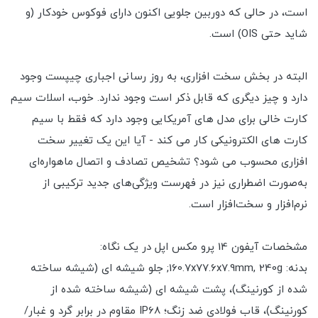
است، در حالی که دوربین جلویی اکنون دارای فوکوس خودکار (و
شاید حتی OIS) است.
البته در بخش سخت افزاری، به روز رسانی اجباری چیپست وجود
دارد و چیز دیگری که قابل ذکر است وجود ندارد. خوب، اسلات سیم
کارت خالی برای مدل های آمریکایی وجود دارد که فقط با سیم
کارت های الکترونیکی کار می کند - آیا این یک تغییر سخت
افزاری محسوب می شود؟ تشخیص تصادف و اتصال ماهواره‌ای
به‌صورت اضطراری نیز در فهرست ویژگی‌های جدید ترکیبی از
نرم‌افزار و سخت‌افزار است.
مشخصات آیفون 14 پرو مکس اپل در یک نگاه:
بدنه: 160.7x77.6x7.9mm, 240g; جلو شیشه ای (شیشه ساخته
شده از کورنینگ)، پشت شیشه ای (شیشه ساخته شده از
کورنینگ)، قاب فولادی ضد زنگ؛ IP68 مقاوم در برابر گرد و غبار/