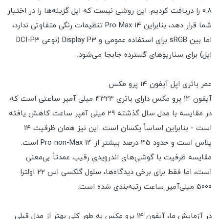
0.8 را دریافت کردیم. این روشی نیست که اپل گزینه‌ها را در اختیار
شما قرار دهد، بنابراین 14 Pro Max تنظیمات رنگی متفاوتی ندارد،
اما بین sRGB برای استفاده عمومی و Display P3 (نوعی DCI-P3
اپل) برای سناریوهای گسترده جابجا می‌شود.
عمر باتری اپل آیفون 14 پرو مکس
آیفون 14 پرو مکس دارای باتری 4323 میلی آمپر ساعتی است که
در مقایسه با مدل سال گذشته 29 میلی آمپر ساعت کاهش یافته
است - بنابراین اساساً یکسان است. این نیز همان ظرفیت 14
پلاس است و حدود 35 درصد بیشتر از 14 Pro non-Max است.
مقایسه ظرفیت با گوشی‌های اندرویدی رقیب عمدتاً بی‌معنی
است، اما فقط برای برخی دیدگاه‌ها، سلول گلکسی اس 22 اولترا
5000 میلی‌آمپر ساعت رتبه‌بندی شده است.
در آزمایش ما، آیفون 14 پرو مکس به طور کلی بهتر از مدل قبلی