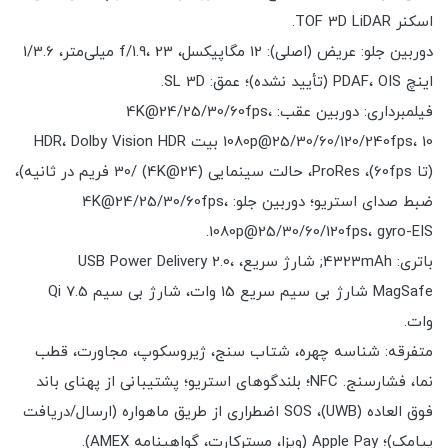
اسکنر TOF 3D LiDAR.
دوربین جلو: عریض (اصلی): 12 مگاپیکسل، f/1.9، 23 میلی‌متر، 1/3.6
اینچ PDAF، OIS (تأیید نشده)؛ عمق: SL 3D.
فیلمبرداری: دوربین عقب: 4K@24/25/30/60fps،
1080p@25/30/60/120/240fps، 10 بیت HDR، Dolby Vision HDR
(تا 60fps)، ProRes، حالت سینمایی (4K@24) /30 فریم در ثانیه)،
ضبط صدای استریو؛ دوربین جلو: 4K@24/25/30/60fps،
1080p@25/30/60/120fps، gyro-EIS.
باتری: 4323mAh; شارژ سریع، USB Power Delivery 2.0،
MagSafe شارژ بی سیم سریع 15 وات، شارژ بی سیم Qi 7.5
وات.
متفرقه: شناسه چهره، شتاب سنج، ژیروسکوپ، مجاورت، قطب
نما، فشارسنج. NFC؛ بلندگوهای استریو؛ پشتیبانی از پهنای باند
فوق العاده (UWB)، SOS اضطراری از طریق ماهواره (ارسال/دریافت
پیامک)؛ Apple Pay (ویزا، مسترکارت، گواهینامه AMEX).