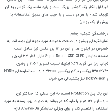
غیرقابل انکار یک گوشی بزرگ است و باید مانند یک گوشی به آن
نزدیک شد - با هر دو دست و با جیب های عمیق (متاسفانه به
بیش از یک روش).
درخشندگی شبکیه چشم
نمایشگرهای پیشرو در صنعت همیشه مورد توجه اپل بوده اند، به
خصوص در آیفون ها، و این در 14 پرو مکس نیز صادق است.
صفحه نمایش Super Retina XDR OLED دارای قطر 6.7 اینچی
(چاپ ریز می گوید 6.69 اینچ)، نسبت تصویر 19.5:9 و وضوح
1290x2796 پیکسل تراکم پیکسلی 460ppi دارد. استانداردهای HDR10
و DolbyVision نیز پشتیبانی می شوند.
این یک پنل ProMotion است، به این معنی که حداکثر نرخ
تازه‌سازی 120 هرتز را دارد که می‌تواند به صورت پویا بسته به مورد
استفاده را تنظیم کند و برای ویژگی نمایشگر Always-On تازه