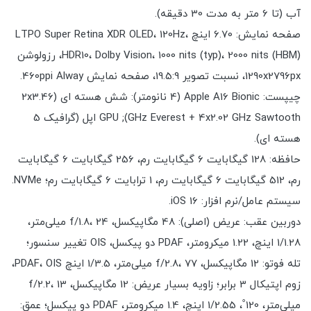
آب (تا 6 متر به مدت 30 دقیقه).
صفحه نمایش: 6.70 اینچ LTPO Super Retina XDR OLED، 120Hz،
HDR10، Dolby Vision، 1000 nits (typ)، 2000 nits (HBM)، رزولوشن
1290x2796px، نسبت تصویر 19.5:9، صفحه نمایش 460ppi Alway.
چیپست: Apple A16 Bionic (4 نانومتر): شش هسته ای (2x3.46
GHz Everest + 4x2.02 GHz Sawtooth); GPU اپل (گرافیک 5
هسته ای).
حافظه: 128 گیگابایت 6 گیگابایت رم، 256 گیگابایت 6 گیگابایت
رم، 512 گیگابایت 6 گیگابایت رم، 1 ترابایت 6 گیگابایت رم؛ NVMe.
سیستم عامل/نرم افزار: iOS 16.
دوربین عقب: عریض (اصلی): 48 مگاپیکسل، f/1.8، 24 میلی‌متر،
1/1.28 اینچ، 1.22 میکرومتر، PDAF دو پیکسل، OIS تغییر سنسور؛
تله فوتو: 12 مگاپیکسل، f/2.8، 77 میلی‌متر، 1/3.5 اینچ PDAF، OIS،
زوم اپتیکال 3 برابر؛ زاویه بسیار عریض: 12 مگاپیکسل، f/2.2، 13
میلی‌متر، 120˚، 1/2.55 اینچ، 1.4 میکرومتر، PDAF دو پیکسل؛ عمق: