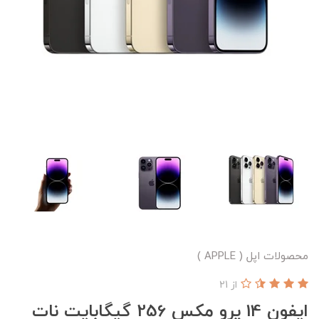
محصولات اپل ( APPLE )
از 21
ایفون 14 پرو مکس 256 گیگابایت نات