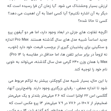
لرزش بسیار وحشتناک می شود. آیا زمان آن فرا رسیده است که
دیگر به آن اشاره نکنیم؟ آیا کسی اصلاً به آن اهمیت می دهد؟
کسی تا حالا شده؟
اگرچه تفاوت های جزئی در ابعاد وجود دارد، اما هر دو آیفون پرو
جدید اساساً شبیه مدل های سال گذشته هستند. Pro Max اندازه
و سنگینی برای پشتیبان گیری از برچسب قیمت خود دارد (خوب،
نه لزوماً در برابر سایر تلفن ها، اما حداقل در مقایسه با 14 Pro).
Max با همان وزن 240 گرمی مدل سال گذشته، می‌تواند به خوبی
نام خود را توجیه کند.
با این حال، بسیار شبیه مدل کوچکتر، بیشتر به تراکم مربوط می
شود تا اندازه محض - رقبای بزرگتری وجود دارند. واضح‌ترین آنها،
گلکسی اس 22 اولترا است که 2.6 میلی‌متر بلندتر و یک میلی‌متر
ضخیم‌تر از 160.7 در 77.6 در 7.9 میلی‌متر 14 پرو مکس است که
عرض بین این دو برابر است. همانطور که گفته شد، 14 پرو مکس