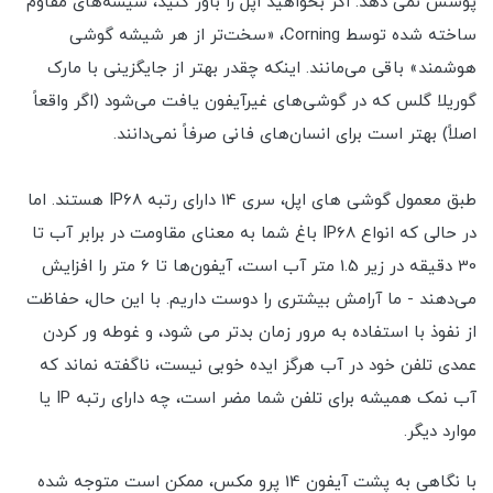
پوشش نمی دهد. اگر بخواهید اپل را باور کنید، شیشه‌های مقاوم
ساخته شده توسط Corning، «سخت‌تر از هر شیشه گوشی
هوشمند» باقی می‌مانند. اینکه چقدر بهتر از جایگزینی با مارک
گوریلا گلس که در گوشی‌های غیرآیفون یافت می‌شود (اگر واقعاً
اصلاً) بهتر است برای انسان‌های فانی صرفاً نمی‌دانند.
طبق معمول گوشی های اپل، سری 14 دارای رتبه IP68 هستند. اما
در حالی که انواع IP68 باغ شما به معنای مقاومت در برابر آب تا
30 دقیقه در زیر 1.5 متر آب است، آیفون‌ها تا 6 متر را افزایش
می‌دهند - ما آرامش بیشتری را دوست داریم. با این حال، حفاظت
از نفوذ با استفاده به مرور زمان بدتر می شود، و غوطه ور کردن
عمدی تلفن خود در آب هرگز ایده خوبی نیست، ناگفته نماند که
آب نمک همیشه برای تلفن شما مضر است، چه دارای رتبه IP یا
موارد دیگر.
با نگاهی به پشت آیفون 14 پرو مکس، ممکن است متوجه شده