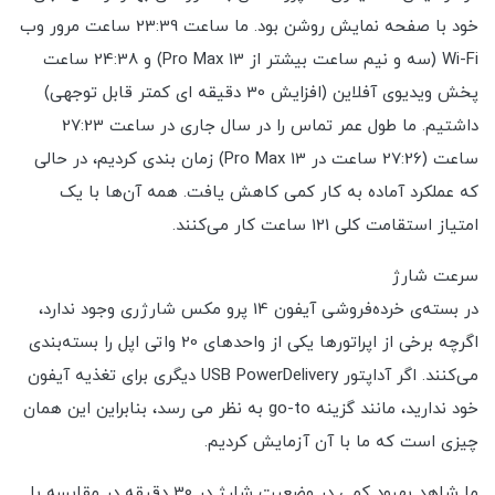
خود با صفحه نمایش روشن بود. ما ساعت 23:39 ساعت مرور وب
Wi-Fi (سه و نیم ساعت بیشتر از 13 Pro Max) و 24:38 ساعت
پخش ویدیوی آفلاین (افزایش 30 دقیقه ای کمتر قابل توجهی)
داشتیم. ما طول عمر تماس را در سال جاری در ساعت 27:23
ساعت (27:26 ساعت در 13 Pro Max) زمان بندی کردیم، در حالی
که عملکرد آماده به کار کمی کاهش یافت. همه آن‌ها با یک
امتیاز استقامت کلی 121 ساعت کار می‌کنند.
سرعت شارژ
در بسته‌ی خرده‌فروشی آیفون 14 پرو مکس شارژری وجود ندارد،
اگرچه برخی از اپراتورها یکی از واحدهای 20 واتی اپل را بسته‌بندی
می‌کنند. اگر آداپتور USB PowerDelivery دیگری برای تغذیه آیفون
خود ندارید، مانند گزینه go-to به نظر می رسد، بنابراین این همان
چیزی است که ما با آن آزمایش کردیم.
ما شاهد بهبود کمی در وضعیت شارژ در 30 دقیقه در مقایسه با