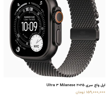
کابل اپل تایپ سی به تایپ سی
2,800,000 تومان