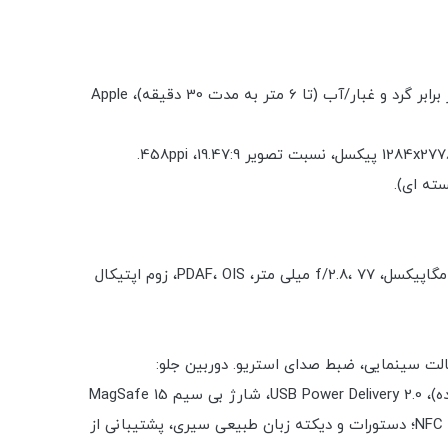
بدنه: 160.8x78.1x7.7mm, 240g; جلو شیشه ای (گوریلا گلس)، پشت شیشه ای (گوریلا گلس)، قاب فولادی ضد زنگ؛ IP68 مقاوم در برابر گرد و غبار/آب (تا 6 متر به مدت 30 دقیقه)، Apple
دوربین عقب: عریض (اصلی): 12 مگاپیکسل، f/1.5، 26 میلی‌متر، 1.9 میکرومتر، PDAF پیکسل دوگانه، OIS تغییر سنسور؛ تله فوتو: 12 مگاپیکسل، f/2.8، 77 میلی متر، PDAF، OIS، زوم اپتیکال
: دوربین عقب: 4K@24/30/60fps، 1080p@30/60/120/240fps، 10 بیت HDR، Dolby Vision HDR (تا 60fps)، ProRes، حالت سینمایی، ضبط صدای استریو. دوربین جلو:
4K@24/25/30/60fps، 1080p@30/60/120fps، gyro-EIS.باتری: 4352mAh; شارژ سریع 27 وات، 50 درصد در 30 دقیقه (تبلیغ شده)، USB Power Delivery 2.0، شارژ بی سیم MagSafe 15
وات، شارژ بی سیم سریع مغناطیسی Qi 7.5 وات.متفرقه: شناسه چهره، شتاب سنج، ژیروسکوپ، مجاورت، قطب نما، فشارسنج. NFC؛ دستورات و دیکته زبان طبیعی سیری، پشتیبانی از