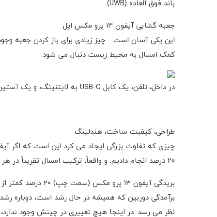
باند فوق العاده (UWB).
جعبه گشایی آیفون 13 پرو مکس اپل
کمک امسال به محیط زیست دنبال می شود.
در داخل، تلفن، یک کابل USB-C به لایتنینگ، و یک آستین کاغذی حاوی اسناد، یک برچسب اپل و پین حذف سینی سیم‌کارت را خواهید دید. در مجموع، مسائل استاندارد اپل.
طراحی، کیفیت ساخت، هندلینگ
20 درصد انجام دادیم. و واقعاً، ترکیب امسال تقریباً در هر جنبه ای در مورد این نوع پیشرفت های جزئی است.
بریدگی آیفون 13 پرو مکس (سمت چپ) 20 درصد کمتر از آیفون 12 پرو مکس است.
برآمدگی دوربین که همیشه در حال رشد است، دوباره رشد کر
نظر می رسد. در اینجا هیچ تغییری در چینش وجود ندارد، مانند آنچه در آیفون 13 داریم - شما نمی توانید واقعاً با نگاه کرد