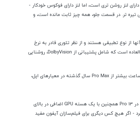
رای لنز روشن تری است، اما لنز دارای فوکوس خودکار -
ترسی بهتری را تا 3 برابر ارائه می دهد، البته با لنز کمی تیره تر. در قسمت جلو، همه چیز ثابت مانده است، و
ل 13 پرو و پرو مکس را با نمایشگرهای 120 هرتزی - یا بهتر بگوییم، ProMotion - مجهز کرد. آنها از نوع تطبیقی هستند و از نظر تئوری قادر به نرخ
نوسازی متغیر برای رسیدن به حداکثر 10 هرتز برای حفظ باتری هستند. این علاوه بر مجموعه ای از ویژگی های صفحه نمایش فوق العاده است که شامل پشتیبانی از DolbyVision، روشنایی
آیفون‌های 2021 همگی با ظرفیت باتری افزایش یافته عرضه می‌شوند و در قاب 13 پرو مکس، این افزایش 18 درصدی است - 2.5 ساعت بیشتر از Pro Max سال گذشته در معیارهای اپل،
طبق معمول، سال جدید به معنای چیپست ارتقا یافته است، و در کنار هسته‌های CPU تازه نام‌گذاری شده و نرخ کلاک بالاتر، A15 در 13 Pro همچنین با یک هسته GPU اضافی در بالای
ی‌توان با حداکثر 1 ترابایت فضای ذخیره‌سازی مشخص کرد - اگر هیچ کس دیگری برای فیلم‌سازان آیفون مفید