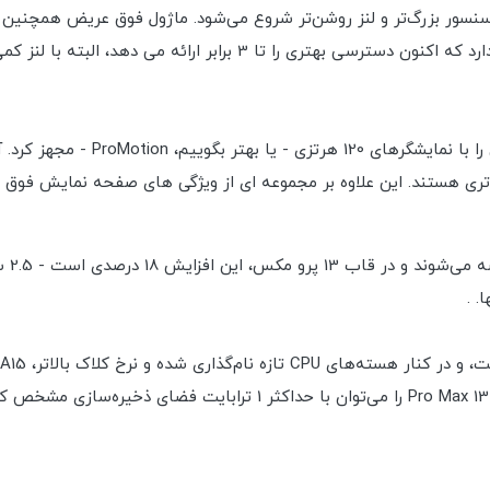
سور بزرگ‌تر و لنز روشن‌تر شروع می‌شود. ماژول فوق عریض همچنین دا
اولین مورد برای آیفون فوق عریض. سپس تله فوتو وجود دارد که اکنون دس
در نهایت تسلیم روندهای بازار شد، اپ
. .
پردازنده‌های غیر حرفه‌ای عرضه می‌شود. تا حدودی مرتبط، 13 Pro Max را م