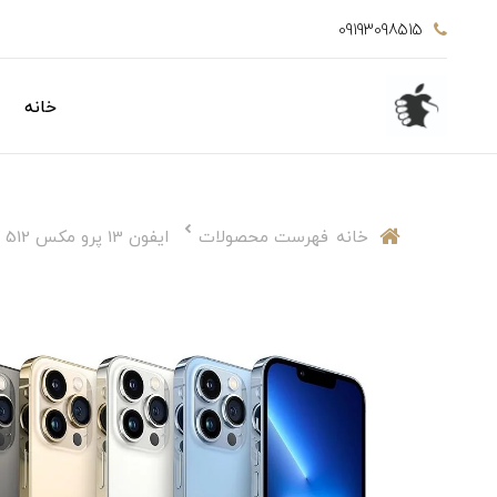
09193098515
خانه
خانه
فهرست محصولات
ایفون 13 پرو مکس 512 گیگابایت نات اکتیو دوسیم ، تک سیم کارت