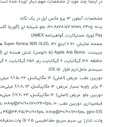
در اینجا چند مورد از مشخصات مهم دیگر آورده شده است
مشخصات آیفون 13 پرو مکس اپل در یک نگاه:
Pay (ویزا، مسترکارت، گواهینامه AMEX).
صفحه نمایش: 6.70 اینچ Super Retina XDR OLED، 120 هرتز، HDR10، Dolby Vision، 1000 نیت (نوع)، 1200 نیت (پیک)، رزولوشن 1284x2778 پیکسل، نسبت تصویر 19.47:9، 458ppi.
چیپست: Apple A15 Bionic (5 نانومتر): شش هسته ای (2x3.22 GHz Avalanche + 4xX.X GHz Blizzard); GPU اپل (گرافیک 5 هسته ای).
حافظه: 128 گیگابایت 6 گیگابایت رم، 256 گیگابایت 6 گیگابایت رم، 512 گیگابایت 6 گیگابایت رم، 1 ترابایت؛ NVMe.
سیستم عامل/نرم افزار: iOS 15.
3 برابر. زاویه بسیار عریض: 12 مگاپیکسل، f/1.8، 13 میلی‌متر، 120 درجه، PDAF؛ عمق: اسکنر TOF 3D LiDAR.
دوربین جلو: عریض (اصلی): 12 مگاپیکسل، f/2.2، 23 میلی‌متر، 1/3.6 اینچ؛ عمق: SL 3D.