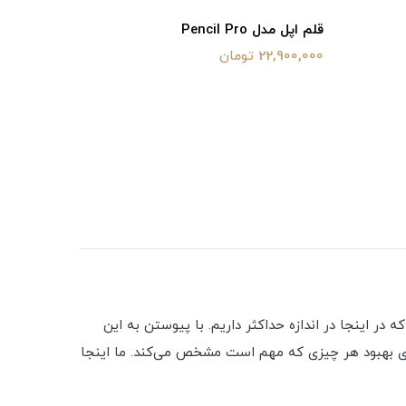
قلم اپل مدل Pencil Pro
قلم اپل مدل  Type-C
22,900,000 تومان
17,500,000 تو
 که "بزرگترین به روز رسانی دوربین تا کنون" را دارد - این آیفون 13 پرو امسال است که در اینجا در اندازه حداکثر داریم. با پیوستن به این
رخ تازه‌سازی بالا، باتری بیشتر، ارتقاء اجباری چیپست داریم - 13 Pro Max همه موارد را برای بهبود هر چیزی که مهم است مشخص می‌کند. ما اینجا