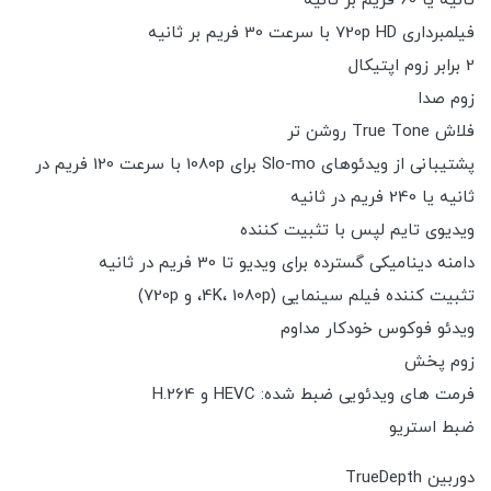
ثانیه یا 60 فریم بر ثانیه
فیلمبرداری 720p HD با سرعت 30 فریم بر ثانیه
2 برابر زوم اپتیکال
زوم صدا
فلاش True Tone روشن تر
پشتیبانی از ویدئوهای Slo-mo برای 1080p با سرعت 120 فریم در
ثانیه یا 240 فریم در ثانیه
ویدیوی تایم لپس با تثبیت کننده
دامنه دینامیکی گسترده برای ویدیو تا 30 فریم در ثانیه
تثبیت کننده فیلم سینمایی (4K، 1080p، و 720p)
ویدئو فوکوس خودکار مداوم
زوم پخش
فرمت های ویدئویی ضبط شده: HEVC و H.264
ضبط استریو
دوربین TrueDepth