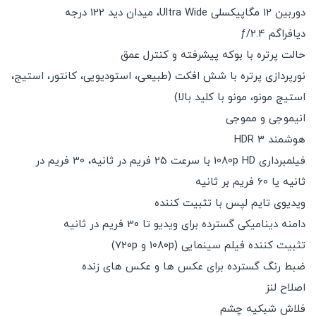
دوربین 12 مگاپیکسلی Ultra Wide، میدان دید 122 درجه
دیافراگم ƒ/2.4
حالت پرتره با بوکه پیشرفته و کنترل عمق
نورپردازی پرتره با شش افکت (طبیعی، استودیویی، کانتور، استیج،
استیج مونو، مونو با کلید بالا)
انیموجی و مموجی
هوشمند HDR 3
فیلمبرداری 1080p HD با سرعت 25 فریم در ثانیه، 30 فریم در
ثانیه یا 60 فریم بر ثانیه
ویدیوی تایم لپس با تثبیت کننده
دامنه دینامیکی گسترده برای ویدیو تا 30 فریم در ثانیه
تثبیت کننده فیلم سینمایی (1080p و 720p)
ضبط رنگ گسترده برای عکس ها و عکس های زنده
اصلاح لنز
فلاش شبکیه چشم