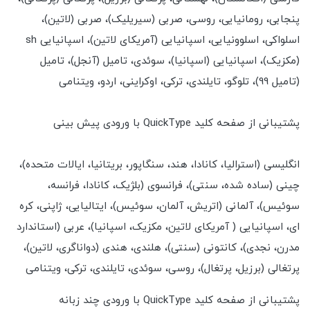
پنجابی، رومانیایی، روسی، صربی (سیریلیک)، صربی (لاتین)،
اسلواکی، اسلوونیایی، اسپانیایی (آمریکای لاتین)، اسپانیایی sh
(مکزیک)، اسپانیایی (اسپانیا)، سوئدی، تامیل (آنجل)، تامیل
(تامیل 99)، تلوگو، تایلندی، ترکی، اوکراینی، اردو، ویتنامی
پشتیبانی از صفحه کلید QuickType با ورودی پیش بینی
انگلیسی (استرالیا، کانادا، هند، سنگاپور، بریتانیا، ایالات متحده)،
چینی (ساده شده، سنتی)، فرانسوی (بلژیک، کانادا، فرانسه،
سوئیس)، آلمانی (اتریش، آلمان، سوئیس)، ایتالیایی، ژاپنی، کره
ای، اسپانیایی ( آمریکای لاتین، مکزیک، اسپانیا)، عربی (استاندارد
مدرن، نجدی)، کانتونی (سنتی)، هلندی، هندی (دواناگری، لاتین)،
پرتغالی (برزیل، پرتغال)، روسی، سوئدی، تایلندی، ترکی، ویتنامی
پشتیبانی از صفحه کلید QuickType با ورودی چند زبانه