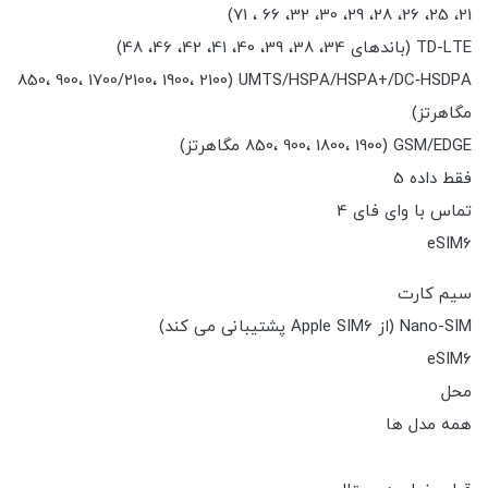
21، 25، 26، 28، 29، 30، 32، 66 ، 71)
TD-LTE (باندهای 34، 38، 39، 40، 41، 42، 46، 48)
UMTS/HSPA/HSPA+/DC‑HSDPA (850، 900، 1700/2100، 1900، 2100
مگاهرتز)
GSM/EDGE (850، 900، 1800، 1900 مگاهرتز)
فقط داده 5
تماس با وای فای 4
eSIM6
سیم کارت
Nano-SIM (از Apple SIM6 پشتیبانی می کند)
eSIM6
محل
همه مدل ها