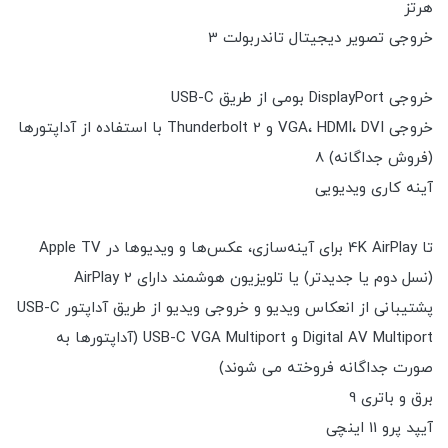
هرتز
خروجی تصویر دیجیتال تاندربولت 3
خروجی DisplayPort بومی از طریق USB-C
خروجی VGA، HDMI، DVI و Thunderbolt 2 با استفاده از آداپتورها
(فروش جداگانه) 8
آینه کاری ویدیویی
تا 4K AirPlay برای آینه‌سازی، عکس‌ها و ویدیوها در Apple TV
(نسل دوم یا جدیدتر) یا تلویزیون هوشمند دارای AirPlay 2
پشتیبانی از انعکاس ویدیو و خروجی ویدیو از طریق آداپتور USB-C
Digital AV Multiport و USB-C VGA Multiport (آداپتورها به
صورت جداگانه فروخته می شوند)
برق و باتری 9
آیپد پرو 11 اینچی