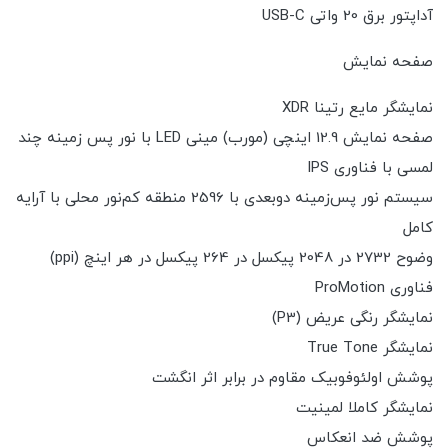
آداپتور برق 20 واتی USB-C
صفحه نمایش
نمایشگر مایع رتینا XDR
صفحه نمایش 12.9 اینچی (مورب) مینی LED با نور پس زمینه چند
لمسی با فناوری IPS
سیستم نور پس‌زمینه دوبعدی با 2596 منطقه کم‌نور محلی با آرایه
کامل
وضوح 2732 در 2048 پیکسل در 264 پیکسل در هر اینچ (ppi)
فناوری ProMotion
نمایشگر رنگی عریض (P3)
نمایشگر True Tone
پوشش اولئوفوبیک مقاوم در برابر اثر انگشت
نمایشگر کاملا لمینیت
پوشش ضد انعکاس