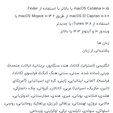
macOS Catalina 10.15 یا بالاتر با استفاده از Finder
macOS El Capitan 10.11.6 از طریق macOS Mojave 10.14.6 با
استفاده از iTunes 12.8 یا جدیدتر
ویندوز 10 و آیتونز 12.12 یا بالاتر
زبان ها
پشتیبانی از زبان
انگلیسی (استرالیا، کانادا، هند، سنگاپور، بریتانیا، ایالات متحده)،
چینی (ساده شده، سنتی، سنتی هنگ کنگ)، فرانسوی (کانادا،
فرانسه)، آلمانی، ایتالیایی، ژاپنی، کره ای، اسپانیایی (آمریکای
لاتین، مکزیک، اسپانیا) عربی، کاتالان، کرواتی، چک، دانمارکی،
هلندی، فنلاندی، یونانی، عبری، هندی، مجارستانی، اندونزیایی،
مالایی، نروژی، لهستانی، پرتغالی (برزیل، پرتغال)، رومانیایی، روسی،
اسلواکی، سوئدی، تایلندی، ترکی، اوکراینی، ویتنامی