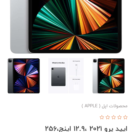
محصولات اپل ( APPLE )
ایپد پرو 2021 ،12.9 اینچ،256