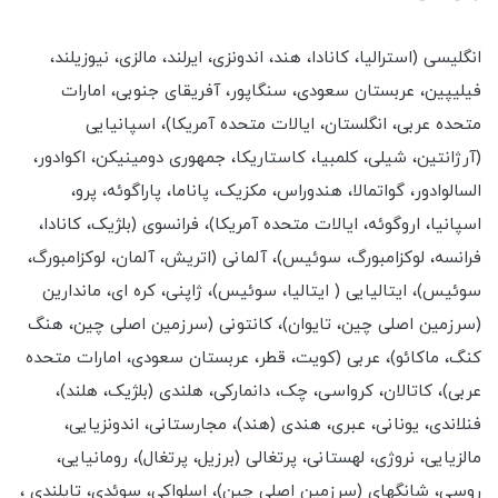
انگلیسی (استرالیا، کانادا، هند، اندونزی، ایرلند، مالزی، نیوزیلند،
فیلیپین، عربستان سعودی، سنگاپور، آفریقای جنوبی، امارات
متحده عربی، انگلستان، ایالات متحده آمریکا)، اسپانیایی
(آرژانتین، شیلی، کلمبیا، کاستاریکا، جمهوری دومینیکن، اکوادور،
السالوادور، گواتمالا، هندوراس، مکزیک، پاناما، پاراگوئه، پرو،
اسپانیا، اروگوئه، ایالات متحده آمریکا)، فرانسوی (بلژیک، کانادا،
فرانسه، لوکزامبورگ، سوئیس)، آلمانی (اتریش، آلمان، لوکزامبورگ،
سوئیس)، ایتالیایی ( ایتالیا، سوئیس)، ژاپنی، کره ای، ماندارین
(سرزمین اصلی چین، تایوان)، کانتونی (سرزمین اصلی چین، هنگ
کنگ، ماکائو)، عربی (کویت، قطر، عربستان سعودی، امارات متحده
عربی)، کاتالان، کرواسی، چک، دانمارکی، هلندی (بلژیک، هلند)،
فنلاندی، یونانی، عبری، هندی (هند)، مجارستانی، اندونزیایی،
مالزیایی، نروژی، لهستانی، پرتغالی (برزیل، پرتغال)، رومانیایی،
روسی، شانگهای (سرزمین اصلی چین)، اسلواکی، سوئدی، تایلندی ،