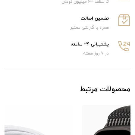
تا سقف 100 میلیون تومان
تضمین اصالت
همراه با گارانتی معتبر
پشتیبانی 24 ساعته
در 7 روز هفته
محصولات مرتبط