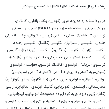
پشتیبانی از صفحه کلید QuickType با تصحیح خودکار
عربی (استاندارد مدرن)، عربی (نجدی)، بنگلا، بلغاری، کاتالان،
چروکی، چینی - ساده شده (پینیین QWERTY)، چینی - سنتی
(پینیین QWERTY)، چینی - سنتی (ژویین)، کرواتی، چک، دانمارکی،
هلندی، انگلیسی (استرالیا)، انگلیسی (کانادا)، انگلیسی (هند)،
انگلیسی (ژاپن)، انگلیسی (سنگاپور)، انگلیسی (بریتانیا)، انگلیسی
(ایالات متحده)، استونیایی، فیلیپینی، فنلاندی، هلندی (بلژیک)،
فرانسوی (بلژیک) ، فرانسوی (کانادا)، فرانسوی (فرانسه)، فرانسوی
(سوئیس)، آلمانی (اتریش)، آلمانی (آلمان)، آلمانی (سوئیس)،
یونانی، گجراتی، هاوایی، عبری، هندی (دواناگاری)، هندی (آواژگان)،
مجارستانی ، ایسلندی، اندونزیایی، گالیک ایرلندی، ایتالیایی، ژاپنی
(کانا)، ژاپنی (روماجی)، کره ای (2 مجموعه)، لتونیایی، لیتوانیایی،
مقدونی، مالایی، مراتی، نروژی (بوکمال)، نروژی (نینورسک)، فارسی،
فارسی (افغانستان)، لهستانی، پرتغالی (برزیل)، پرتغالی (پرتغالی)،