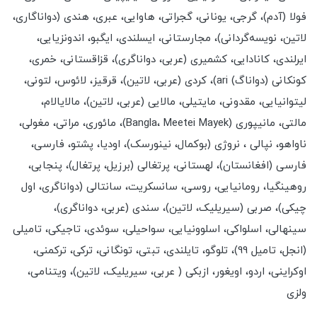
فولا (آدم)، گرجی، یونانی، گجراتی، هاوایی، عبری، هندی (دواناگاری،
لاتین، نویسه‌گردانی)، مجارستانی، ایسلندی، ایگبو، اندونزیایی،
ایرلندی، کانادایی، کشمیری (عربی، دواناگری)، قزاقستانی، خمری،
کونکانی (دواناگ) ari)، کردی (عربی، لاتین)، قرقیز، لائوس، لتونی،
لیتوانیایی، مقدونی، مایتیلی، مالایی (عربی، لاتین)، مالایالام،
مالتی، مانیپوری (Bangla، Meetei Mayek)، مائوری، مراتی، مغولی،
ناواهو، نپالی ، نروژی (بوکمال، نینورسک)، اودیا، پشتو، فارسی،
فارسی (افغانستان)، لهستانی، پرتغالی (برزیل، پرتغال)، پنجابی،
روهینگیا، رومانیایی، روسی، سانسکریت، سانتالی (دواناگری، اول
چیکی)، صربی (سیریلیک، لاتین)، سندی (عربی، دواناگری)،
سینهالی، اسلواکی، اسلوونیایی، سواحیلی، سوئدی، تاجیکی، تامیلی
(انجل، تامیل 99)، تلوگو، تایلندی، تبتی، تونگانی، ترکی، ترکمنی،
اوکراینی، اردو، اویغور، ازبکی ( عربی، سیریلیک، لاتین)، ویتنامی،
ولزی