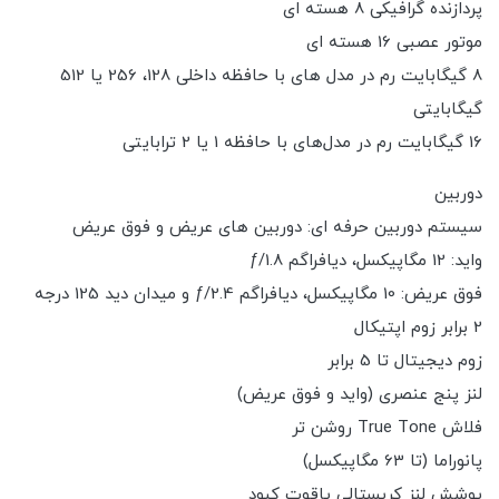
پردازنده گرافیکی 8 هسته ای
موتور عصبی 16 هسته ای
8 گیگابایت رم در مدل های با حافظه داخلی 128، 256 یا 512
گیگابایتی
16 گیگابایت رم در مدل‌های با حافظه 1 یا 2 ترابایتی
دوربین
سیستم دوربین حرفه ای: دوربین های عریض و فوق عریض
واید: 12 مگاپیکسل، دیافراگم ƒ/1.8
فوق عریض: 10 مگاپیکسل، دیافراگم ƒ/2.4 و میدان دید 125 درجه
2 برابر زوم اپتیکال
زوم دیجیتال تا 5 برابر
لنز پنج عنصری (واید و فوق عریض)
فلاش True Tone روشن تر
پانوراما (تا 63 مگاپیکسل)
پوشش لنز کریستالی یاقوت کبود