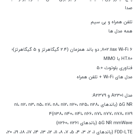
صدا
تلفن همراه و بی سیم
همه مدل ها
802.11ax Wi-Fi 6; دو باند همزمان (2.4 گیگاهرتز و 5 گیگاهرتز)؛
HT80 با MIMO
فناوری بلوتوث 5.0
مدل های Wi-Fi + تلفن همراه
مدل A2301 و A2379:
5G NR (باندهای n1، n2، n3، n5، n7، n8، n12، n20، n25، n28،
n38، n40، n41، n66، n71، n77، n78، n79)4
5G NR mmWave (باندهای n260، n261)
FDD-LTE (باندهای 1، 2، 3، 4، 5، 7، 8، 11، 12، 13، 14، 17، 18، 19، 20،