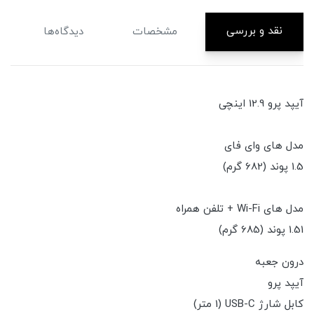
نقد و بررسی
مشخصات
دیدگاه‌ها
آیپد پرو 12.9 اینچی
مدل های وای فای
1.5 پوند (682 گرم)
مدل های Wi-Fi + تلفن همراه
1.51 پوند (685 گرم)
درون جعبه
آیپد پرو
کابل شارژ USB-C (1 متر)