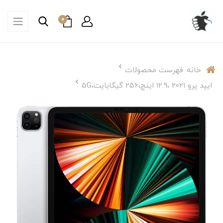
0
خانه
فهرست محصولات
ایپد پرو 2021 ،12.9 اینچ،256 گیگابایت،5G