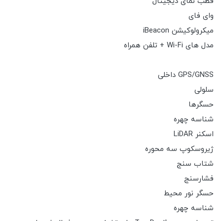
قطب نمای دیجیتال
وای فای
میکرولوکیشن iBeacon
مدل های Wi-Fi + تلفن همراه
GPS/GNSS داخلی
سلولی
حسگرها
شناسه چهره
اسکنر LiDAR
ژیروسکوپ سه محوره
شتاب سنج
فشارسنج
حسگر نور محیط
شناسه چهره