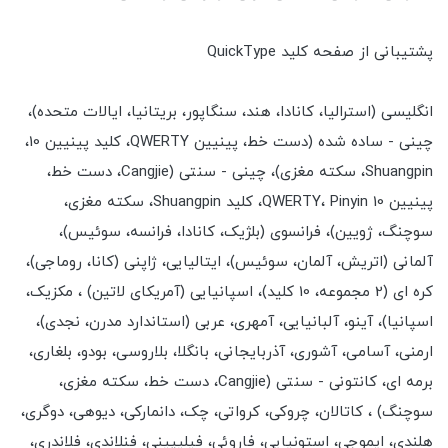
پشتیبانی از صفحه کلید QuickType
انگلیسی (استرالیا، کانادا، هند، سنگاپور، بریتانیا، ایالات متحده)،
چینی - ساده شده (دست خط، پینیین QWERTY، کلید پینیین 10،
Shuangpin، سکته مغزی)، چینی - سنتی (Cangjie، دست خط،
پینیین QWERTY، Pinyin 10، کلید Shuangpin، سکته مغزی،
سوچنگ، ژویین)، فرانسوی (بلژیک، کانادا، فرانسه، سوئیس)،
آلمانی (اتریش، آلمان، سوئیس)، ایتالیایی، ژاپنی (کانا، روماجی)،
کره ای (2 مجموعه، 10 کلید)، اسپانیایی (آمریکای لاتین) ، مکزیک،
اسپانیا)، آینو، آلبانیایی، آمهری، عربی (استاندارد مدرن، نجدی)،
ارمنی، آسامی، آشوری، آذربایجانی، بانگلا، بلاروسی، بودو، بلغاری،
برمه ای، کانتونی - سنتی (Cangjie، دست خط، سکته مغزی،
سوچنگ) ، کاتالان، چروکی، کرواتی، چک، دانمارکی، دیوهی، دوگری،
هلندی، ایموجی، استونیایی، فاروئی، فیلیپینی، فنلاندی، فلاندری،