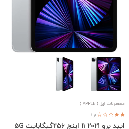
محصولات اپل ( APPLE )
از 1
ایپد پرو 2021 11 اینچ 256گیگابایت 5G