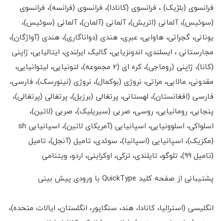
فرانسوی (بلژیک) ، فرانسوی (کانادا)، فرانسوی (فرانسه)، فرانسوی
(سوئیس)، آلمانی (اتریش)، آلمانی (آلمان)، آلمانی (سوئیس)،
یونانی، گجراتی، هاوایی، عبری، هندی (دواناگاری)، هندی (آواژگان)،
مجارستانی ، ایسلندی، اندونزیایی، گالیک ایرلندی، ایتالیایی، ژاپنی
(کانا)، ژاپنی (روماجی)، کره ای (2 مجموعه)، لتونیایی، لیتوانیایی،
مقدونی، مالایی، مراتی، نروژی (بوکمال)، نروژی (نینورسک)، فارسی،
فارسی (افغانستان)، لهستانی، پرتغالی (برزیل)، پرتغالی (پرتغالی)،
پنجابی، رومانیایی، روسی، صربی (سیریلیک)، صربی (لاتین)،
اسلواکی، اسلوونیایی، اسپانیایی (آمریکای لاتین)، اسپانیایی sh
(مکزیک)، اسپانیایی (اسپانیا)، سوئدی، تامیل (آنجل)، تامیل
(تامیل 99)، تلوگو، تایلندی، ترکی، اوکراینی، اردو، ویتنامی
پشتیبانی از صفحه کلید QuickType با ورودی پیش بینی
انگلیسی (استرالیا، کانادا، هند، سنگاپور، انگلستان، ایالات متحده)،