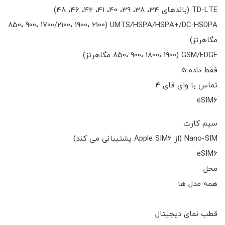
TD-LTE (باندهای 34، 38، 39، 40، 41، 42، 46، 48)
UMTS/HSPA/HSPA+/DC‑HSDPA (850، 900، 1700/2100، 1900، 2100
مگاهرتز)
GSM/EDGE (850، 900، 1800، 1900 مگاهرتز)
فقط داده 5
تماس با وای فای 4
eSIM6
سیم کارت
Nano-SIM (از Apple SIM6 پشتیبانی می کند)
eSIM6
محل
همه مدل ها
قطب نمای دیجیتال