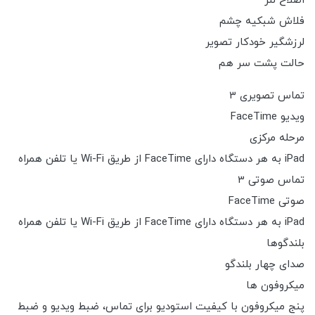
اصلاح لنز
فلاش شبکیه چشم
لرزشگیر خودکار تصویر
حالت پشت سر هم
تماس تصویری 3
ویدیو FaceTime
مرحله مرکزی
iPad به هر دستگاه دارای FaceTime از طریق Wi-Fi یا تلفن همراه
تماس صوتی 3
صوتی FaceTime
iPad به هر دستگاه دارای FaceTime از طریق Wi-Fi یا تلفن همراه
بلندگوها
صدای چهار بلندگو
میکروفون ها
پنج میکروفون با کیفیت استودیو برای تماس، ضبط ویدیو و ضبط