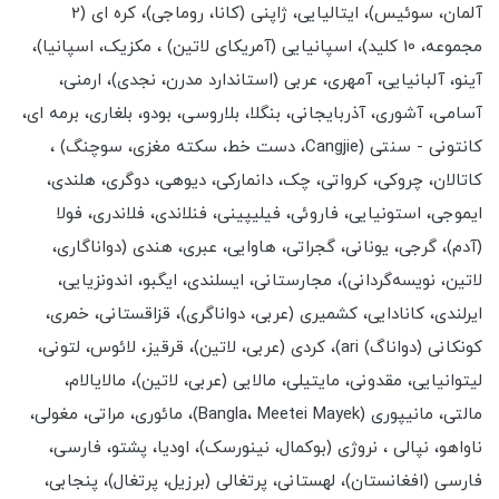
آلمان، سوئیس)، ایتالیایی، ژاپنی (کانا، روماجی)، کره ای (2
مجموعه، 10 کلید)، اسپانیایی (آمریکای لاتین) ، مکزیک، اسپانیا)،
آینو، آلبانیایی، آمهری، عربی (استاندارد مدرن، نجدی)، ارمنی،
آسامی، آشوری، آذربایجانی، بنگلا، بلاروسی، بودو، بلغاری، برمه ای،
کانتونی - سنتی (Cangjie، دست خط، سکته مغزی، سوچنگ) ،
کاتالان، چروکی، کرواتی، چک، دانمارکی، دیوهی، دوگری، هلندی،
ایموجی، استونیایی، فاروئی، فیلیپینی، فنلاندی، فلاندری، فولا
(آدم)، گرجی، یونانی، گجراتی، هاوایی، عبری، هندی (دواناگاری،
لاتین، نویسه‌گردانی)، مجارستانی، ایسلندی، ایگبو، اندونزیایی،
ایرلندی، کانادایی، کشمیری (عربی، دواناگری)، قزاقستانی، خمری،
کونکانی (دواناگ) ari)، کردی (عربی، لاتین)، قرقیز، لائوس، لتونی،
لیتوانیایی، مقدونی، مایتیلی، مالایی (عربی، لاتین)، مالایالام،
مالتی، مانیپوری (Bangla، Meetei Mayek)، مائوری، مراتی، مغولی،
ناواهو، نپالی ، نروژی (بوکمال، نینورسک)، اودیا، پشتو، فارسی،
فارسی (افغانستان)، لهستانی، پرتغالی (برزیل، پرتغال)، پنجابی،