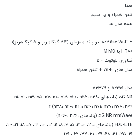
صدا
تلفن همراه و بی سیم
همه مدل ها
802.11ax Wi-Fi 6; دو باند همزمان (2.4 گیگاهرتز و 5 گیگاهرتز)؛
HT80 با MIMO
فناوری بلوتوث 5.0
مدل های Wi-Fi + تلفن همراه
مدل A2301 و A2379:
5G NR (باندهای n1، n2، n3، n5، n7، n8، n12، n20، n25، n28،
n38، n40، n41، n66، n71، n77، n78، n79)4
5G NR mmWave (باندهای n260، n261)
FDD-LTE (باندهای 1، 2، 3، 4، 5، 7، 8، 11، 12، 13، 14، 17، 18، 19، 20،
21، 25، 26، 28، 29، 30، 32، 66 ، 71)