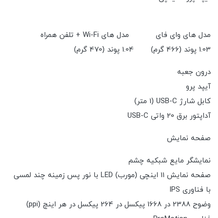
مدل های وای فای مدل های Wi-Fi + تلفن همراه
1.03 پوند (466 گرم) 1.04 پوند (470 گرم)
درون جعبه
آیپد پرو
کابل شارژ USB-C (1 متر)
آداپتور برق 20 واتی USB-C
صفحه نمایش
نمایشگر مایع شبکیه چشم
صفحه نمایش 11 اینچی (مورب) LED با نور پس زمینه چند لمسی
با فناوری IPS
وضوح 2388 در 1668 پیکسل در 264 پیکسل در هر اینچ (ppi)