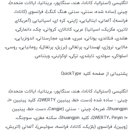
انگلیسی (استرالیا، کانادا، هند، سنگاپور، بریتانیا، ایالات متحده)،
چینی (ساده شده، سنتی، سنتی هنگ کنگ)، فرانسوی (کانادا،
فرانسه)، آلمانی، ایتالیایی، ژاپنی، کره ای، اسپانیایی (آمریکای
لاتین، مکزیک، اسپانیا) عربی، کاتالان، کرواتی، چک، دانمارکی،
هلندی، فنلاندی، یونانی، عبری، هندی، مجارستانی، اندونزیایی،
مالایی، نروژی، لهستانی، پرتغالی (برزیل، پرتغال)، رومانیایی، روسی،
اسلواکی، سوئدی، تایلندی، ترکی، اوکراینی، ویتنامی
پشتیبانی از صفحه کلید QuickType
انگلیسی (استرالیا، کانادا، هند، سنگاپور، بریتانیا، ایالات متحده)،
چینی - ساده شده (دست خط، پینیین QWERTY، کلید پینیین 10،
Shuangpin، ضربه)، چینی - سنتی (Cangjie، دست خط، پینیین
QWERTY، Pinyin 10، کلید Shuangpin، سکته مغزی، سوچنگ،
ژویین)، فرانسوی (بلژیک، کانادا، فرانسه، سوئیس)، آلمانی (اتریش،