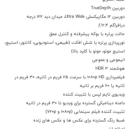
دوربین TrueDepth
دوربین 12 مگاپیکسلی Ultra Wide، میدان دید 122 درجه
دیافراگم ƒ/2.4
حالت پرتره با بوکه پیشرفته و کنترل عمق
نورپردازی پرتره با شش افکت (طبیعی، استودیویی، کانتور، استیج،
استیج مونو، مونو با کلید بالا)
انیموجی و مموجی
هوشمند HDR 3
فیلمبرداری 1080p HD با سرعت 25 فریم در ثانیه، 30 فریم در
ثانیه یا 60 فریم بر ثانیه
ویدیوی تایم لپس با تثبیت کننده
دامنه دینامیکی گسترده برای ویدیو تا 30 فریم در ثانیه
تثبیت کننده فیلم سینمایی (1080p و 720p)
ضبط رنگ گسترده برای عکس ها و عکس های زنده