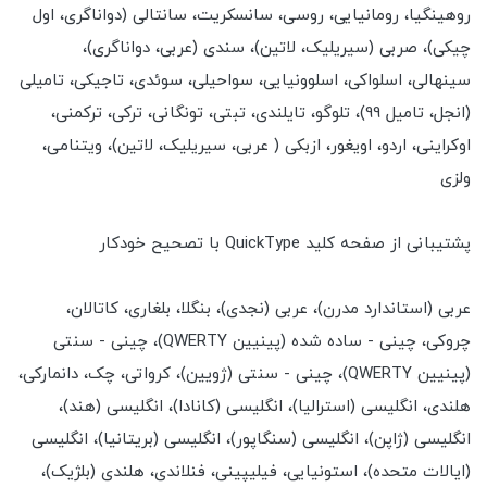
روهینگیا، رومانیایی، روسی، سانسکریت، سانتالی (دواناگری، اول
چیکی)، صربی (سیریلیک، لاتین)، سندی (عربی، دواناگری)،
سینهالی، اسلواکی، اسلوونیایی، سواحیلی، سوئدی، تاجیکی، تامیلی
(انجل، تامیل 99)، تلوگو، تایلندی، تبتی، تونگانی، ترکی، ترکمنی،
اوکراینی، اردو، اویغور، ازبکی ( عربی، سیریلیک، لاتین)، ویتنامی،
ولزی
پشتیبانی از صفحه کلید QuickType با تصحیح خودکار
عربی (استاندارد مدرن)، عربی (نجدی)، بنگلا، بلغاری، کاتالان،
چروکی، چینی - ساده شده (پینیین QWERTY)، چینی - سنتی
(پینیین QWERTY)، چینی - سنتی (ژویین)، کرواتی، چک، دانمارکی،
هلندی، انگلیسی (استرالیا)، انگلیسی (کانادا)، انگلیسی (هند)،
انگلیسی (ژاپن)، انگلیسی (سنگاپور)، انگلیسی (بریتانیا)، انگلیسی
(ایالات متحده)، استونیایی، فیلیپینی، فنلاندی، هلندی (بلژیک)،