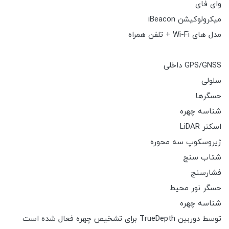
وای فای
میکرولوکیشن iBeacon
مدل های Wi-Fi + تلفن همراه
GPS/GNSS داخلی
سلولی
حسگرها
شناسه چهره
اسکنر LiDAR
ژیروسکوپ سه محوره
شتاب سنج
فشارسنج
حسگر نور محیط
شناسه چهره
توسط دوربین TrueDepth برای تشخیص چهره فعال شده است