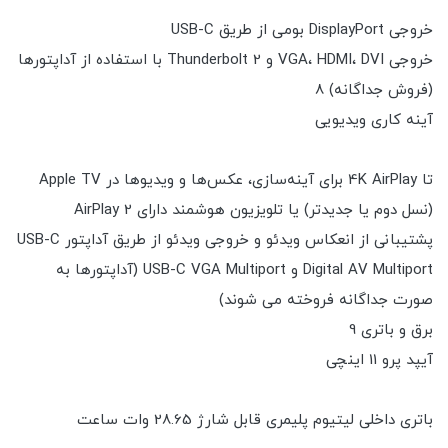
خروجی DisplayPort بومی از طریق USB-C
خروجی VGA، HDMI، DVI و Thunderbolt 2 با استفاده از آداپتورها
(فروش جداگانه) 8
آینه کاری ویدیویی
تا 4K AirPlay برای آینه‌سازی، عکس‌ها و ویدیوها در Apple TV
(نسل دوم یا جدیدتر) یا تلویزیون هوشمند دارای AirPlay 2
پشتیبانی از انعکاس ویدئو و خروجی ویدئو از طریق آداپتور USB-C
Digital AV Multiport و USB-C VGA Multiport (آداپتورها به
صورت جداگانه فروخته می شوند)
برق و باتری 9
آیپد پرو 11 اینچی
باتری داخلی لیتیوم پلیمری قابل شارژ 28.65 وات ساعت