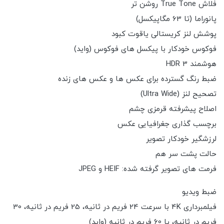
فلاش True Tone روشن تر
پانوراما (تا 63 مگاپیکسل)
پوشش لنز کریستالی یاقوت کبود
فوکوس خودکار با پیکسل های فوکوس (واید)
هوشمند HDR 3
ضبط رنگ گسترده برای عکس ها و عکس های زنده
تصحیح لنز (Ultra Wide)
اصلاح پیشرفته قرمزی چشم
برچسب گذاری جغرافیایی عکس
لرزشگیر خودکار تصویر
حالت پشت سر هم
فرمت های تصویر گرفته شده: HEIF و JPEG
ضبط ویدیو
فیلمبرداری 4K با سرعت 24 فریم در ثانیه، 25 فریم در ثانیه، 30
فریم در ثانیه، یا 60 فریم در ثانیه (واید)