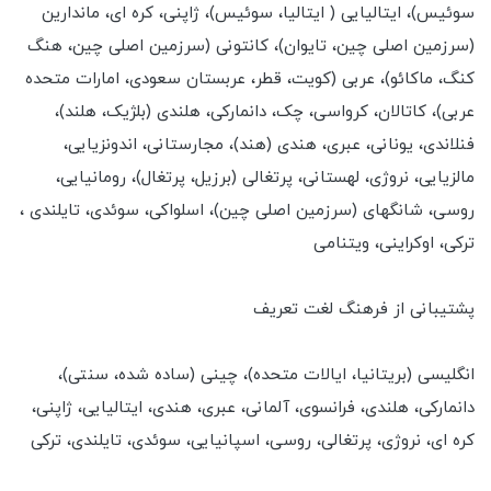
سوئیس)، ایتالیایی ( ایتالیا، سوئیس)، ژاپنی، کره ای، ماندارین
(سرزمین اصلی چین، تایوان)، کانتونی (سرزمین اصلی چین، هنگ
کنگ، ماکائو)، عربی (کویت، قطر، عربستان سعودی، امارات متحده
عربی)، کاتالان، کرواسی، چک، دانمارکی، هلندی (بلژیک، هلند)،
فنلاندی، یونانی، عبری، هندی (هند)، مجارستانی، اندونزیایی،
مالزیایی، نروژی، لهستانی، پرتغالی (برزیل، پرتغال)، رومانیایی،
روسی، شانگهای (سرزمین اصلی چین)، اسلواکی، سوئدی، تایلندی ،
ترکی، اوکراینی، ویتنامی
پشتیبانی از فرهنگ لغت تعریف
انگلیسی (بریتانیا، ایالات متحده)، چینی (ساده شده، سنتی)،
دانمارکی، هلندی، فرانسوی، آلمانی، عبری، هندی، ایتالیایی، ژاپنی،
کره ای، نروژی، پرتغالی، روسی، اسپانیایی، سوئدی، تایلندی، ترکی