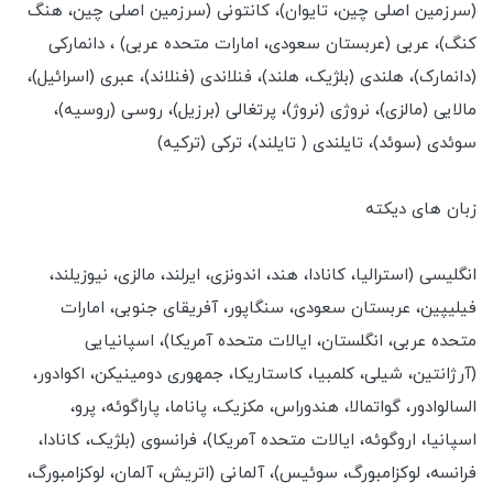
(سرزمین اصلی چین، تایوان)، کانتونی (سرزمین اصلی چین، هنگ
کنگ)، عربی (عربستان سعودی، امارات متحده عربی) ، دانمارکی
(دانمارک)، هلندی (بلژیک، هلند)، فنلاندی (فنلاند)، عبری (اسرائیل)،
مالایی (مالزی)، نروژی (نروژ)، پرتغالی (برزیل)، روسی (روسیه)،
سوئدی (سوئد)، تایلندی ( تایلند)، ترکی (ترکیه)
زبان های دیکته
انگلیسی (استرالیا، کانادا، هند، اندونزی، ایرلند، مالزی، نیوزیلند،
فیلیپین، عربستان سعودی، سنگاپور، آفریقای جنوبی، امارات
متحده عربی، انگلستان، ایالات متحده آمریکا)، اسپانیایی
(آرژانتین، شیلی، کلمبیا، کاستاریکا، جمهوری دومینیکن، اکوادور،
السالوادور، گواتمالا، هندوراس، مکزیک، پاناما، پاراگوئه، پرو،
اسپانیا، اروگوئه، ایالات متحده آمریکا)، فرانسوی (بلژیک، کانادا،
فرانسه، لوکزامبورگ، سوئیس)، آلمانی (اتریش، آلمان، لوکزامبورگ،