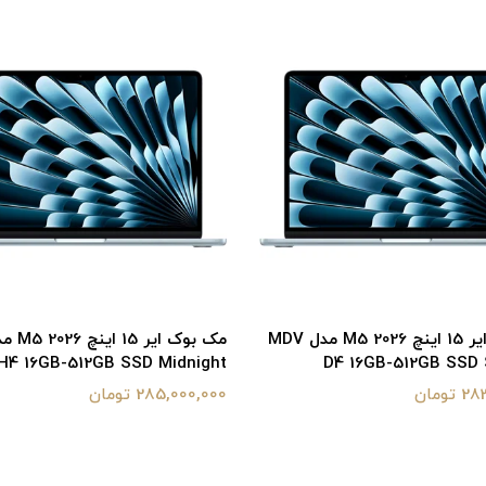
مک بوک ایر 15 اینچ M5 2026 مدل MDV
H4 16GB-512GB SSD Midnight
D4 16GB-512GB SSD S
ومان
285,000,000 تومان