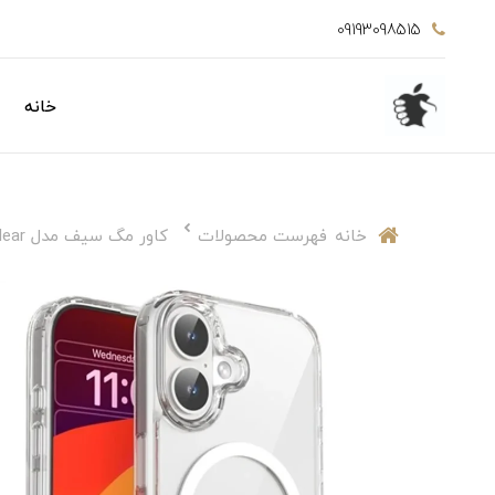
09193098515
خانه
خانه
فهرست محصولات
کاور مگ سیف مدل clear مناسب برای ایفون 17