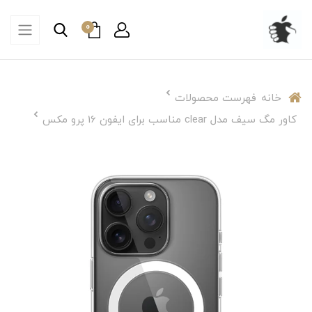
0
خانه
فهرست محصولات
کاور مگ سیف مدل clear مناسب برای ایفون 16 پرو مکس