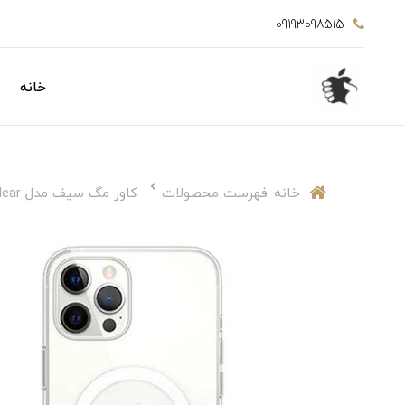
09193098515
خانه
خانه
فهرست محصولات
کاور مگ سیف مدل clear مناسب برای ایفون 13pro max