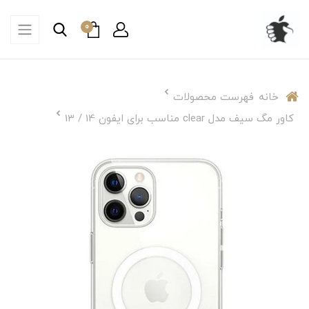
0
خانه
فهرست محصولات
کاور مگ سیف مدل clear مناسب برای ایفون 14 / 13