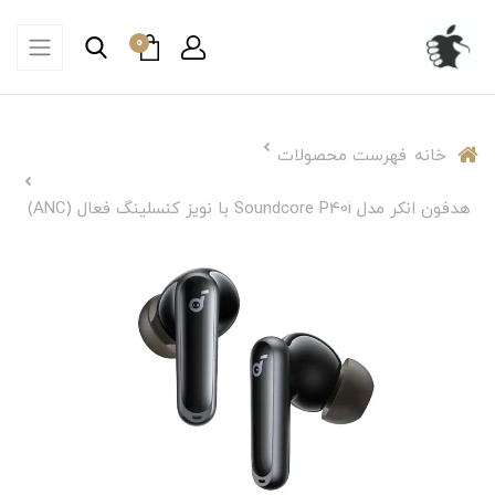
0
خانه
فهرست محصولات
هدفون انکر مدل Soundcore P40i با نویز کنسلینگ فعال (ANC)