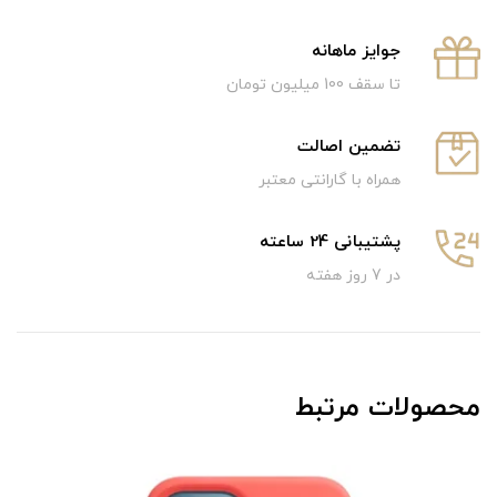
جوایز ماهانه
تا سقف 100 میلیون تومان
تضمین اصالت
همراه با گارانتی معتبر
پشتیبانی 24 ساعته
در 7 روز هفته
محصولات مرتبط