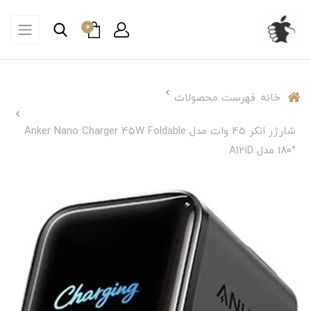
0
خانه
فهرست محصولات
شارژر انکر 45 وات مدل Anker Nano Charger 45W Foldable
180° مدل A121D