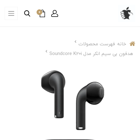
0
خانه
فهرست محصولات
هدفون بی سیم انکر مدل Soundcore K20i