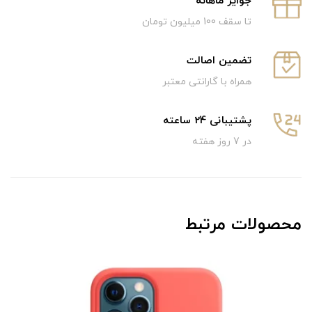
جوایز ماهانه
تا سقف 100 میلیون تومان
تضمین اصالت
همراه با گارانتی معتبر
پشتیبانی 24 ساعته
در 7 روز هفته
محصولات مرتبط