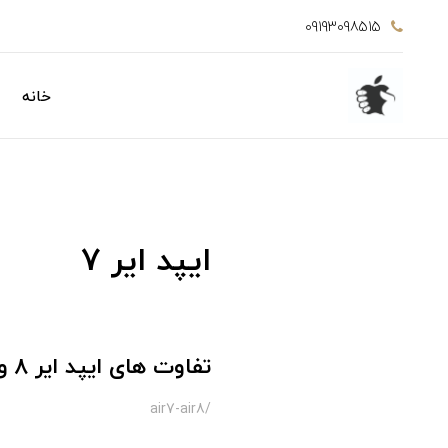
09193098515
خانه
ایپد ایر 7
تفاوت های ایپد ایر 8 و ایپد ایر 7 چیست؟
/air7-air8