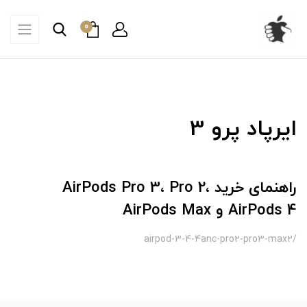
0
ایرپاد پرو 3
راهنمای خرید AirPods Pro 3، Pro 2،
AirPods 4 و AirPods Max
/airpod-3-4-4anc-pro2-pro3-max2